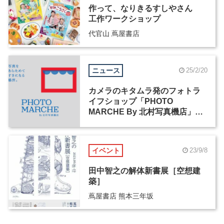
作って、なりきるすしやさん
工作ワークショップ
代官山 蔦屋書店
ニュース
25/2/20
カメラのキタムラ発のフォトラ
イフショップ「PHOTO
MARCHE By 北村写真機店」が
大阪・梅田にオープン
イベント
23/9/8
田中智之の解体新書展［空想建
築］
蔦屋書店 熊本三年坂