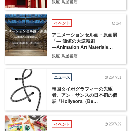
銀座 蔦屋書店
イベント
2/4
アニメーションセル画・原画展
「― 価値の大逆転劇
―Animation Art Materials
Exhibition」
銀座 蔦屋書店
ニュース
25/7/31
韓国タイポグラフィーの先駆
者、アン・サンスの日本初の個
展「Hollyeora（Be
Spellbound）」が開催中
イベント
25/7/29