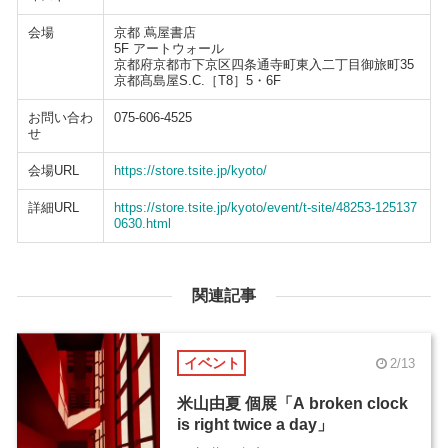
会場
京都 蔦屋書店
5F アートウォール
京都府京都市下京区四条通寺町東入二丁目御旅町35
京都髙島屋S.C.［T8］5・6F
お問い合わ
075-606-4525
せ
会場URL
https://store.tsite.jp/kyoto/
詳細URL
https://store.tsite.jp/kyoto/event/t-site/48253-125137
0630.html
関連記事
イベント
2/13
米山由夏 個展「A broken clock
is right twice a day」