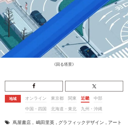
《回る塔景》
オンライン
東京都
関東
近畿
中部
地域
中国・四国
北海道・東北
九州・沖縄
蔦屋書店
,
嶋田里英
,
グラフィックデザイン
,
アート