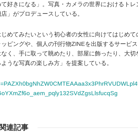
めて好きになる」。写真・カメラの世界におけるトレ
機店」がプロデュースしている。
はじめてみたいという初心者の女性に向けてはじめて
ッピングや、個人の刊行物ZINEを出版するサービス
はなく、手に取って眺めたり、部屋に飾ったり、大切
るような写真の楽しみ方」を提案している。
?fbclid=PAZXh0bgNhZW0CMTEAAaa3x3PhrRVUDWLpl
YXmZf6o_aem_pqly132SVdZgsLlsfucqSg
関連記事