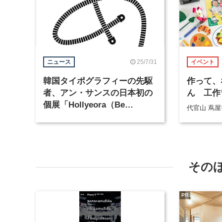
25/7/31
ニュース
イベント
韓国タイポグラフィーの先駆
作って、
者、アン・サンスの日本初の
ん 工作
個展「Hollyeora（Be
代官山 蔦
Spellbound）」が開催中
その
PR