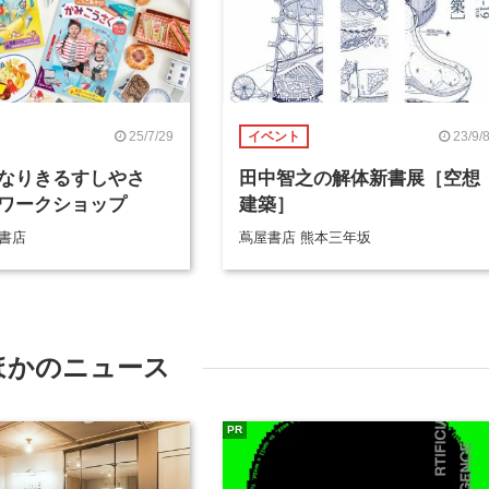
25/7/29
23/9/
イベント
なりきるすしやさ
田中智之の解体新書展［空想
ワークショップ
建築］
屋書店
蔦屋書店 熊本三年坂
ほかのニュース
PR