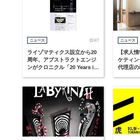
8/7
ニュース
ニュース
ライゾマティクス設立から20
【求人情
周年、アブストラクトエンジ
ケティン
ンがクロニクル「20 Years in
代理店の
Motion」を公開
グラフィ
集