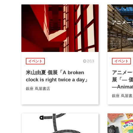
2/13
イベント
イベント
米山由夏 個展「A broken
アニメー
clock is right twice a day」
展「― 
―Animati
銀座 蔦屋書店
Exhibit
銀座 蔦屋書