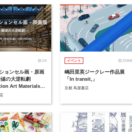
2/4
25/8/
イベント
ションセル画・原画
嶋田里英ジークレー作品展
価値の大逆転劇
「In transit,」
on Art Materials
京都 蔦屋書店
ion」
店