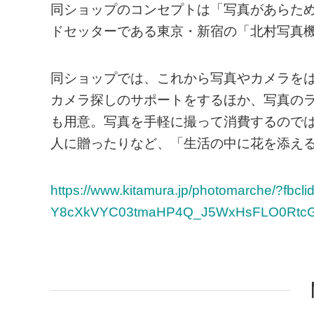
同ショップのコンセプトは「写真があらた
ドセッターである東京・新宿の「北村写真
同ショップでは、これから写真やカメラを
カメラ探しのサポートをするほか、写真のラ
も用意。写真を手軽に撮って消費するので
人に贈ったりなど、「生活の中に花を添え
https://www.kitamura.jp/photomarche/
Y8cXkVYC03tmaHP4Q_J5WxHsFLO0RtcGo