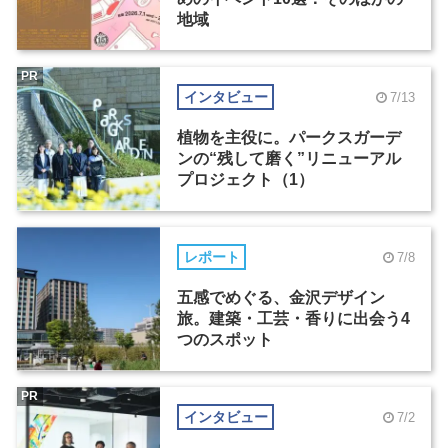
地域
PR
インタビュー
7/13
植物を主役に。パークスガーデ
ンの“残して磨く”リニューアル
プロジェクト（1）
レポート
7/8
五感でめぐる、金沢デザイン
旅。建築・工芸・香りに出会う4
つのスポット
PR
インタビュー
7/2