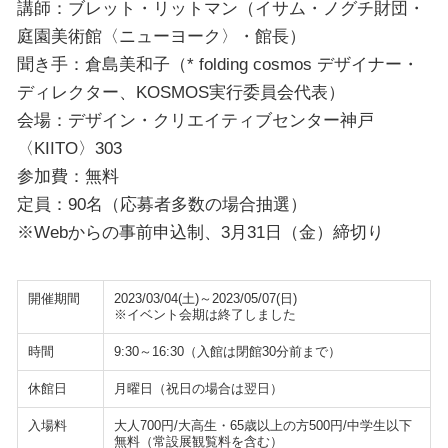
講師：ブレット・リットマン（イサム・ノグチ財団・
庭園美術館〈ニューヨーク〉・館長）
聞き手：倉島美和子（* folding cosmos デザイナー・
ディレクター、KOSMOS実行委員会代表）
会場：デザイン・クリエイティブセンター神戸
〈KIITO〉303
参加費：無料
定員：90名（応募者多数の場合抽選）
※Webからの事前申込制、3月31日（金）締切り
開催期間
2023/03/04(土)～2023/05/07(日)
※イベント会期は終了しました
時間
9:30～16:30（入館は閉館30分前まで）
休館日
月曜日（祝日の場合は翌日）
入場料
大人700円/大高生・65歳以上の方500円/中学生以下
無料（常設展観覧料を含む）