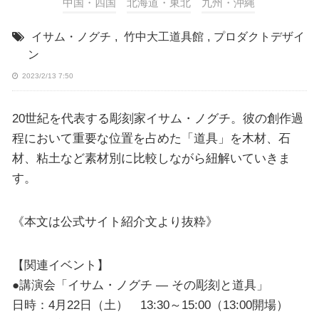
中国・四国
北海道・東北
九州・沖縄
イサム・ノグチ
,
竹中大工道具館
,
プロダクトデザイ
ン
2023/2/13 7:50
20世紀を代表する彫刻家イサム・ノグチ。彼の創作過
程において重要な位置を占めた「道具」を木材、石
材、粘土など素材別に比較しながら紐解いていきま
す。
《本文は公式サイト紹介文より抜粋》
【関連イベント】
●講演会「イサム・ノグチ ― その彫刻と道具」
日時：4月22日（土） 13:30～15:00（13:00開場）