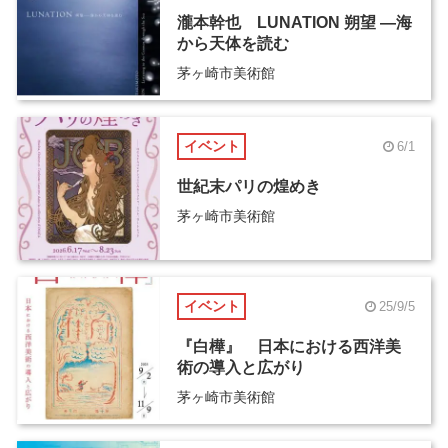
瀧本幹也 LUNATION 朔望 ―海
から天体を読む
茅ヶ崎市美術館
イベント
6/1
世紀末パリの煌めき
茅ヶ崎市美術館
イベント
25/9/5
『白樺』 日本における西洋美
術の導入と広がり
茅ヶ崎市美術館