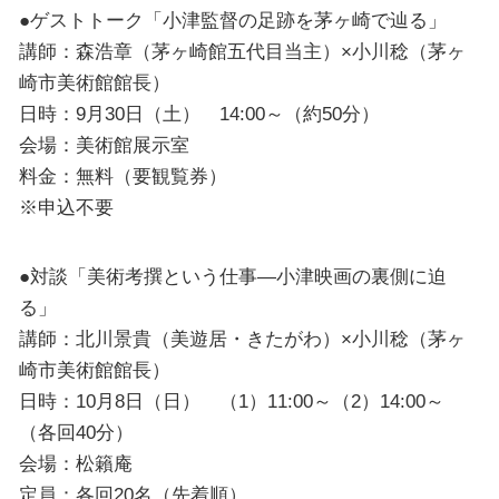
●ゲストトーク「小津監督の足跡を茅ヶ崎で辿る」
講師：森浩章（茅ヶ崎館五代目当主）×小川稔（茅ヶ
崎市美術館館長）
日時：9月30日（土） 14:00～（約50分）
会場：美術館展示室
料金：無料（要観覧券）
※申込不要
●対談「美術考撰という仕事―小津映画の裏側に迫
る」
講師：北川景貴（美遊居・きたがわ）×小川稔（茅ヶ
崎市美術館館長）
日時：10月8日（日） （1）11:00～（2）14:00～
（各回40分）
会場：松籟庵
定員：各回20名（先着順）