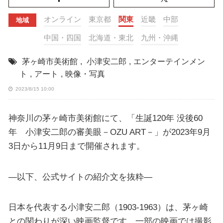
オンライン
東京都
関東
近畿
中部
地域
中国・四国
北海道・東北
九州・沖縄
茅ヶ崎市美術館
,
小津安二郎
,
エンターテインメン
ト
,
アート
,
映像・写真
2023/8/15 10:00
神奈川の茅ヶ崎市美術館にて、「生誕120年 没後60
年 小津安二郎の審美眼－OZU ART－」が2023年9月
3日から11月9日まで開催されます。
—以下、公式サイトの紹介文を抜粋—
日本を代表する小津安二郎（1903-1963）は、茅ヶ崎
との関わりが深い映画監督です。一部の映画では撮影