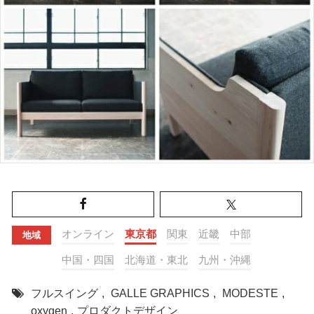
オンライン
東京都
関東
近畿
中部
地域
中国・四国
北海道・東北
九州・沖縄
フルスイング
,
GALLE GRAPHICS
,
MODESTE
,
oxygen
,
プロダクトデザイン