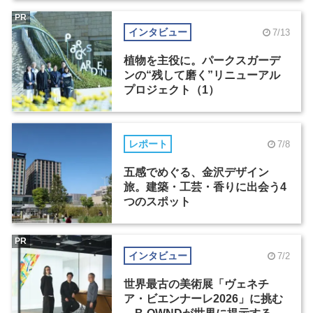
PR
インタビュー
7/13
植物を主役に。パークスガーデ
ンの“残して磨く”リニューアル
プロジェクト（1）
レポート
7/8
五感でめぐる、金沢デザイン
旅。建築・工芸・香りに出会う4
つのスポット
PR
インタビュー
7/2
世界最古の美術展「ヴェネチ
ア・ビエンナーレ2026」に挑む