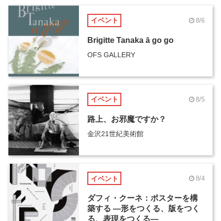
イベント
8/6
Brigitte Tanaka ā go go
OFS GALLERY
イベント
8/5
路上、お邪魔ですか？
金沢21世紀美術館
イベント
8/4
ダフィ・クーネ：ポスターを構
築する ―形をつくる、版をつく
る、表現をつくる―