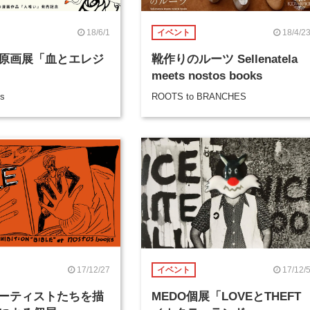
18/6/1
18/4/2
イベント
原画展「血とエレジ
靴作りのルーツ Sellenatela
meets nostos books
ks
ROOTS to BRANCHES
17/12/27
17/12/
イベント
ーティストたちを描
MEDO個展「LOVEとTHEFT