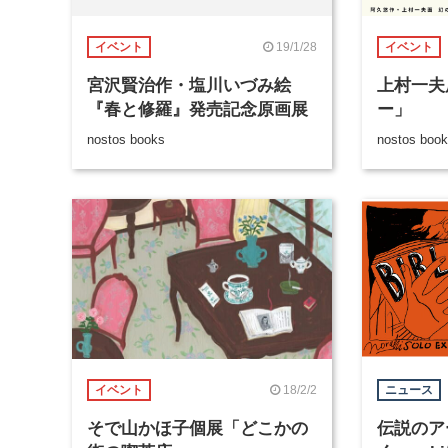
19/1/28
イベント
イベント
宮沢賢治作・塩川いづみ絵
上村一夫
『春と修羅』発売記念原画展
ー」
nostos books
nostos boo
18/2/2
イベント
ニュース
そで山かほ子個展「どこかの
伝説のア