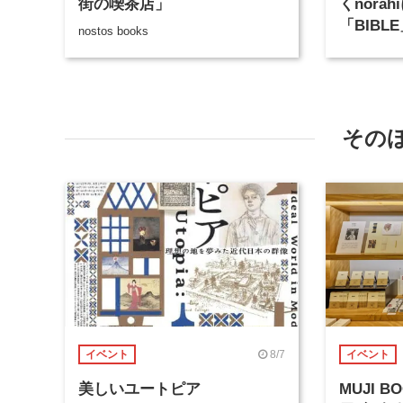
街の喫茶店」
くnora
「BIBLE
nostos books
1月14
その
8/7
イベント
イベント
美しいユートピア
MUJI 