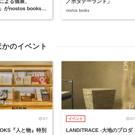
hiによる個展、
／ホタテーランド」
」がnostos booksで
nostos books
日から開催
ほかのイベント
8/7
8/
イベント
BOOKS『人と物』特別
LAND/TRACE -大地のプロダ