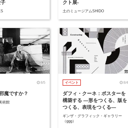
綾子
クト展-
KS
土のミュージアムSHIDO
8/5
8/
イベント
邪魔ですか？
ダフィ・クーネ：ポスターを
構築する ―形をつくる、版を
美術館
つくる、表現をつくる―
ギンザ・グラフィック・ギャラリー
（ggg）