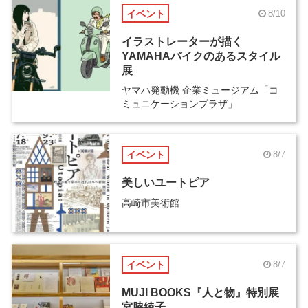
イベント
8/10
イラストレーターが描く
YAMAHAバイクのあるスタイル
展
ヤマハ発動機 企業ミュージアム「コ
ミュニケーションプラザ」
イベント
8/7
美しいユートピア
高崎市美術館
イベント
8/7
MUJI BOOKS『人と物』特別展
宮脇綾子