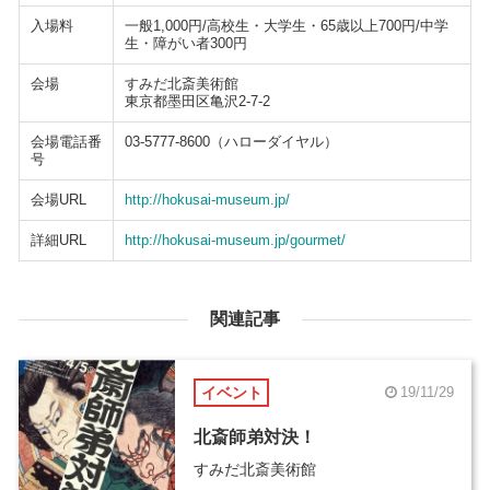
入場料
一般1,000円/高校生・大学生・65歳以上700円/中学
生・障がい者300円
会場
すみだ北斎美術館
東京都墨田区亀沢2-7-2
会場電話番
03-5777-8600（ハローダイヤル）
号
会場URL
http://hokusai-museum.jp/
詳細URL
http://hokusai-museum.jp/gourmet/
関連記事
イベント
19/11/29
北斎師弟対決！
すみだ北斎美術館