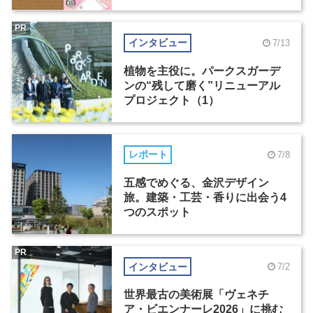
PR
インタビュー
7/13
植物を主役に。パークスガーデ
ンの“残して磨く”リニューアル
プロジェクト（1）
レポート
7/8
五感でめぐる、金沢デザイン
旅。建築・工芸・香りに出会う4
つのスポット
PR
インタビュー
7/2
世界最古の美術展「ヴェネチ
ア・ビエンナーレ2026」に挑む