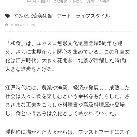
中国・四国
北海道・東北
九州・沖縄
すみだ北斎美術館
,
アート
,
ライフスタイル
2018/11/21 13:50
「和食」は、ユネスコ無形文化遺産登録5周年を迎
え、さらに世界からも関心を集めている。この和食文
化は江戸時代に大きく花開き、北斎が活躍した時代に
大きな進歩をとげる。
江戸時代には、農業や漁業、経済が発展し、成熟した
社会は人々に食を楽しむという余裕をもたらした。さ
まざまな工夫をこらした料理書や高級料理屋が登場
し、食という営みは文化として磨かれていった。
浮世絵に描かれた人々からは、ファストフードにスイ