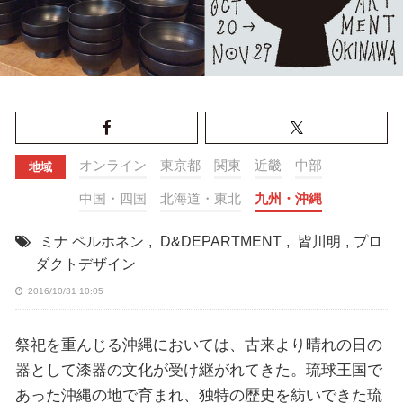
オンライン
東京都
関東
近畿
中部
地域
中国・四国
北海道・東北
九州・沖縄
ミナ ペルホネン
,
D&DEPARTMENT
,
皆川明
,
プロ
ダクトデザイン
2016/10/31 10:05
祭祀を重んじる沖縄においては、古来より晴れの日の
器として漆器の文化が受け継がれてきた。琉球王国で
あった沖縄の地で育まれ、独特の歴史を紡いできた琉