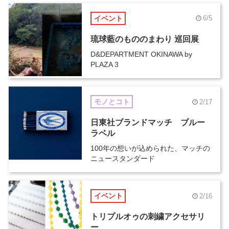
イベント
6/5
琉球藍のもののまわり 巡回展
D&DEPARTMENT OKINAWA by
PLAZA 3
モノとコト
2/17
日東社ブランドマッチ ブルー
ラベル
100年の想いが込められた、マッチの
ニュースタンダード
イベント
2/16
トリプルオゥの刺繍アクセサリ
ー