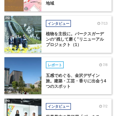
地域
PR
インタビュー
7/13
植物を主役に。パークスガーデ
ンの“残して磨く”リニューアル
プロジェクト（1）
レポート
7/8
五感でめぐる、金沢デザイン
旅。建築・工芸・香りに出会う4
つのスポット
PR
インタビュー
7/2