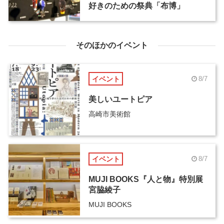
好きのための祭典「布博」
そのほかのイベント
イベント
8/7
美しいユートピア
高崎市美術館
イベント
8/7
MUJI BOOKS『人と物』特別展
宮脇綾子
MUJI BOOKS