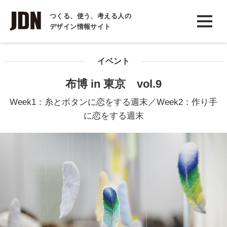
INTERVIEW
つくる、使う、考える人の
デザイン情報サイト
インタビュー
REPORT
イベント
レポート
布博 in 東京 vol.9
COLUMN
Week1：糸とボタンに恋をする週末／Week2：作り手
コラム
に恋をする週末