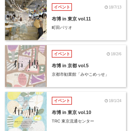
イベント
18/7/13
布博 in 東京 vol.11
町田パリオ
イベント
18/2/6
布博 in 京都 vol.5
京都市勧業館「みやこめっせ」
イベント
18/1/24
布博 in 東京 vol.10
TRC 東京流通センター