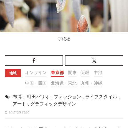
手紙社
オンライン
東京都
関東
近畿
中部
地域
中国・四国
北海道・東北
九州・沖縄
布博
,
町田パリオ
,
ファッション
,
ライフスタイル
,
アート
,
グラフィックデザイン
2017/6/5 15:05