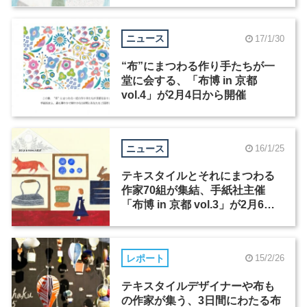
ニュース
17/1/30
“布”にまつわる作り手たちが一
堂に会する、「布博 in 京都
vol.4」が2月4日から開催
ニュース
16/1/25
テキスタイルとそれにまつわる
作家70組が集結、手紙社主催
「布博 in 京都 vol.3」が2月6日
から開催
レポート
15/2/26
テキスタイルデザイナーや布も
の作家が集う、3日間にわたる布