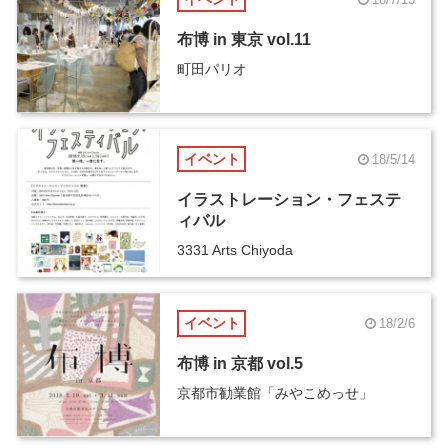
布博 in 東京 vol.11
町田パリオ
イベント
18/5/14
イラストレーション・フェステ
ィバル
3331 Arts Chiyoda
イベント
18/2/6
布博 in 京都 vol.5
京都市勧業館「みやこめっせ」