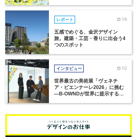
レポート
7/8
五感でめぐる、金沢デザイン
旅。建築・工芸・香りに出会う4
つのスポット
PR
インタビュー
7/2
世界最古の美術展「ヴェネチ
ア・ビエンナーレ2026」に挑む
―B-OWNDが世界に提示する美
の基準とは？（前編）