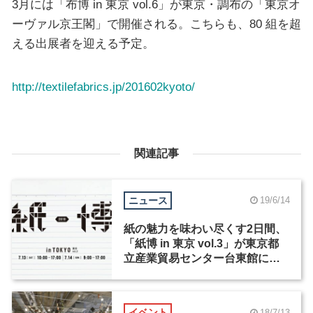
3月には「布博 in 東京 vol.6」が東京・調布の「東京オ
ーヴァル京王閣」で開催される。こちらも、80 組を超
える出展者を迎える予定。
http://textilefabrics.jp/201602kyoto/
関連記事
ニュース
19/6/14
紙の魅力を味わい尽くす2日間、
「紙博 in 東京 vol.3」が東京都
立産業貿易センター台東館にて7
月13日から開催
イベント
18/7/13