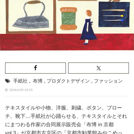
手紙社
,
布博
,
プロダクトデザイン
,
ファッション
2016/1/25 10:15
テキスタイルや小物、洋服、刺繍、ボタン、ブロー
チ、靴下…手紙社が心踊らせる、テキスタイルとそれ
にまつわる作家の合同展示販売会「布博 in 京都
vol.3」が京都市左京区の「京都市勧業館みやこめっ