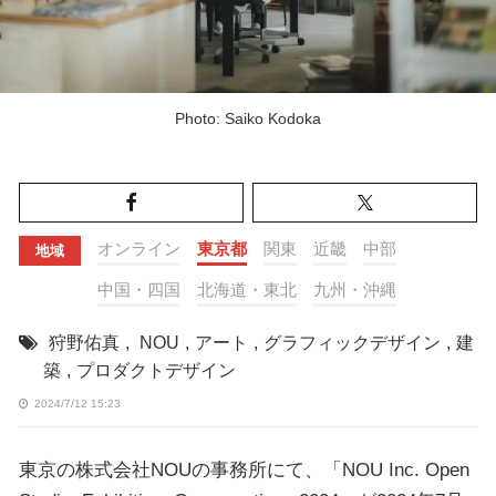
Photo: Saiko Kodoka
オンライン
東京都
関東
近畿
中部
地域
中国・四国
北海道・東北
九州・沖縄
狩野佑真
,
NOU
,
アート
,
グラフィックデザイン
,
建
築
,
プロダクトデザイン
2024/7/12 15:23
東京の株式会社NOUの事務所にて、「NOU Inc. Open