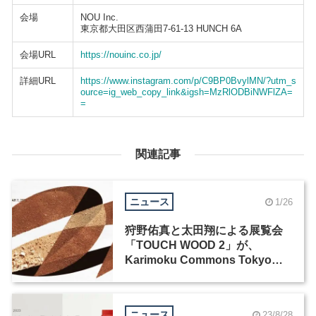
会場
NOU Inc.
東京都大田区西蒲田7-61-13 HUNCH 6A
会場URL
https://nouinc.co.jp/
詳細URL
https://www.instagram.com/p/C9BP0BvylMN/?utm_s
ource=ig_web_copy_link&igsh=MzRlODBiNWFlZA=
=
関連記事
ニュース
1/26
狩野佑真と太田翔による展覧会
「TOUCH WOOD 2」が、
Karimoku Commons Tokyoに
て開催
ニュース
23/8/28