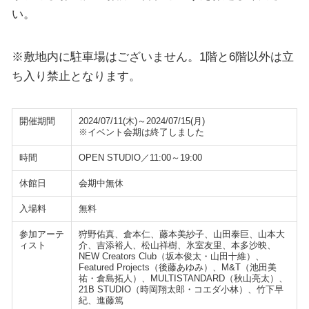
い。
※敷地内に駐車場はございません。1階と6階以外は立
ち入り禁止となります。
開催期間
2024/07/11(木)～2024/07/15(月)
※イベント会期は終了しました
時間
OPEN STUDIO／11:00～19:00
休館日
会期中無休
入場料
無料
参加アーテ
狩野佑真、倉本仁、藤本美紗子、山田泰巨、山本大
ィスト
介、吉添裕人、松山祥樹、氷室友里、本多沙映、
NEW Creators Club（坂本俊太・山田十維）、
Featured Projects（後藤あゆみ）、M&T（池田美
祐・倉島拓人）、MULTISTANDARD（秋山亮太）、
21B STUDIO（時岡翔太郎・コエダ小林）、竹下早
紀、進藤篤