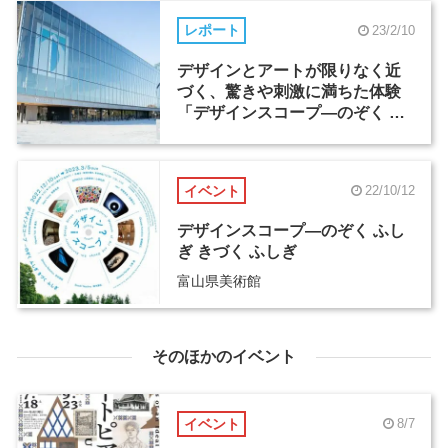
レポート
23/2/10
デザインとアートが限りなく近
づく、驚きや刺激に満ちた体験
「デザインスコープ―のぞく ふ
しぎ きづく ふしぎ」（2）
イベント
22/10/12
デザインスコープ―のぞく ふし
ぎ きづく ふしぎ
富山県美術館
そのほかのイベント
イベント
8/7