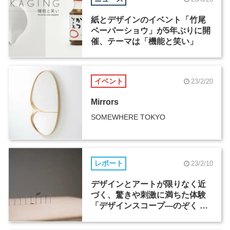
紙とデザインのイベント「竹尾
ペーパーショウ」が5年ぶりに開
催、テーマは「機能と笑い」
イベント
23/2/20
Mirrors
SOMEWHERE TOKYO
レポート
23/2/10
デザインとアートが限りなく近
づく、驚きや刺激に満ちた体験
「デザインスコープ―のぞく ふ
しぎ きづく ふしぎ」（1）