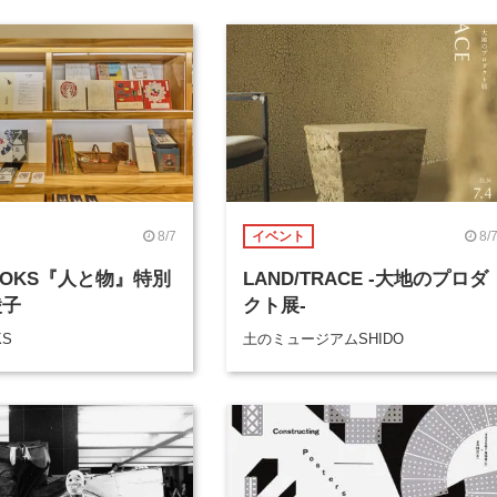
8/7
8/
イベント
BOOKS『人と物』特別
LAND/TRACE -大地のプロダ
綾子
クト展-
KS
土のミュージアムSHIDO