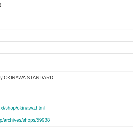
)
y OKINAWA STANDARD
ext/shop/okinawa.html
/jp/archives/shops/59938