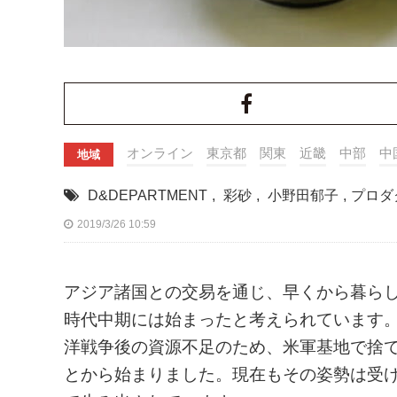
オンライン
東京都
関東
近畿
中部
中
地域
D&DEPARTMENT
,
彩砂
,
小野田郁子
,
プロダ
2019/3/26 10:59
アジア諸国との交易を通じ、早くから暮ら
時代中期には始まったと考えられています
洋戦争後の資源不足のため、米軍基地で捨
とから始まりました。現在もその姿勢は受