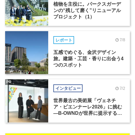
植物を主役に。パークスガーデ
ンの“残して磨く”リニューアル
プロジェクト（1）
レポート
7/8
五感でめぐる、金沢デザイン
旅。建築・工芸・香りに出会う4
つのスポット
PR
インタビュー
7/2
世界最古の美術展「ヴェネチ
ア・ビエンナーレ2026」に挑む
―B-OWNDが世界に提示する美
の基準とは？（前編）