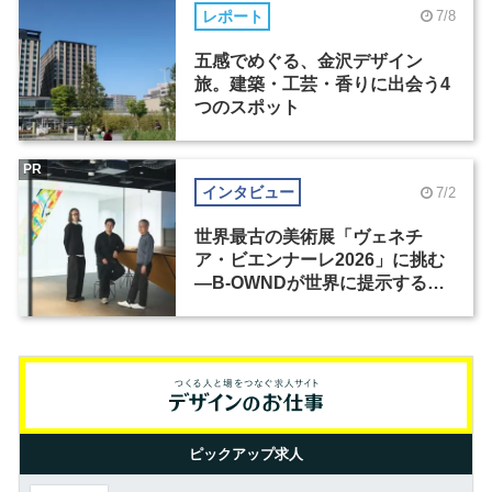
レポート
7/8
五感でめぐる、金沢デザイン
旅。建築・工芸・香りに出会う4
つのスポット
PR
インタビュー
7/2
世界最古の美術展「ヴェネチ
ア・ビエンナーレ2026」に挑む
―B-OWNDが世界に提示する美
の基準とは？（前編）
ピックアップ求人