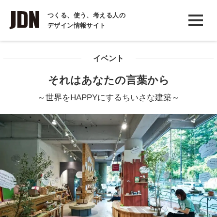
INTERVIEW
つくる、使う、考える人の
デザイン情報サイト
インタビュー
REPORT
イベント
レポート
それはあなたの言葉から
COLUMN
～世界をHAPPYにするちいさな建築～
コラム