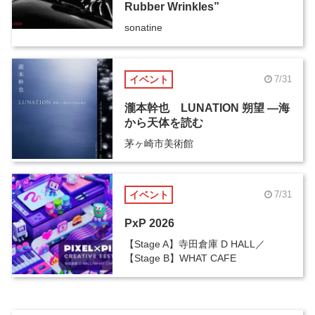
Rubber Wrinkles”
sonatine
イベント
7/31
瀧本幹也 LUNATION 朔望 ―海
から天体を読む
茅ヶ崎市美術館
イベント
7/31
PxP 2026
【Stage A】寺田倉庫 D HALL／
【Stage B】WHAT CAFE