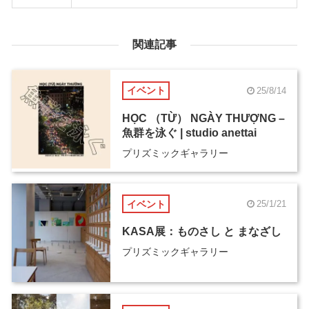
関連記事
イベント
25/8/14
HỌC （TỪ） NGÀY THƯỢNG –
魚群を泳ぐ | studio anettai
プリズミックギャラリー
イベント
25/1/21
KASA展：ものさし と まなざし
プリズミックギャラリー