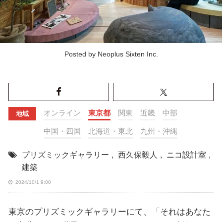
Posted by Neoplus Sixten Inc.
オンライン
東京都
関東
近畿
中部
地域
中国・四国
北海道・東北
九州・沖縄
プリズミックギャラリー
,
西久保毅人
,
ニコ設計室
,
建築
2024/10/1 9:00
東京のプリズミックギャラリーにて、「それはあなた