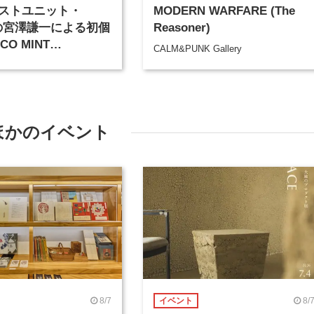
ストユニット・
MODERN WARFARE (The
aの宮澤謙一による初個
Reasoner)
O MINT
CALM&PUNK Gallery
ION」が、CALM &
GALLERYにて6月22日
ほかのイベント
8/7
8/
イベント