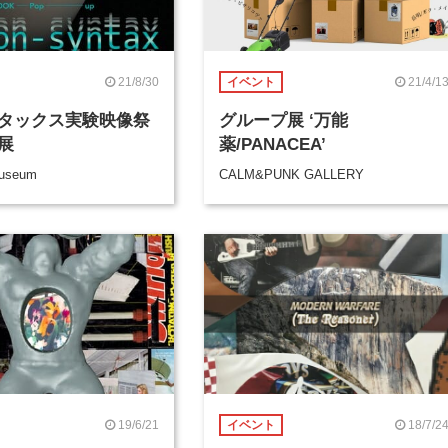
21/8/30
21/4/1
イベント
タックス実験映像祭
グループ展 ‘万能
展
薬/PANACEA’
Museum
CALM&PUNK GALLERY
19/6/21
18/7/2
イベント