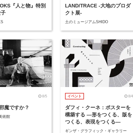
BOOKS『人と物』特別
LAND/TRACE -大地のプロダ
綾子
クト展-
KS
土のミュージアムSHIDO
8/5
8/
イベント
邪魔ですか？
ダフィ・クーネ：ポスターを
構築する ―形をつくる、版を
美術館
つくる、表現をつくる―
ギンザ・グラフィック・ギャラリー