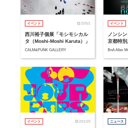
25/5/1
イベント
イベント
西川裕子個展「モシモシカル
ノンシン
タ（Moshi-Moshi Karuta）」
京都特別
CALM&PUNK GALLERY
BnA Alter 
20/1/20
イベント
ニュース