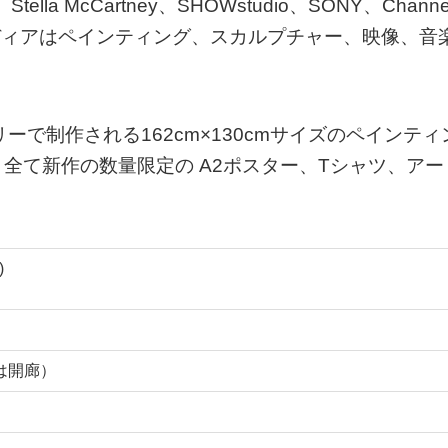
a McCartney、SHOWstudio、SONY、Channe
゙ィアはペインティング、スカルプチャー、映像、音
ャラリーで制作される162cm×130cmサイズのペインティ
く全て新作の数量限定の A2ポスター、Tシャツ、アー
)
は開廊）