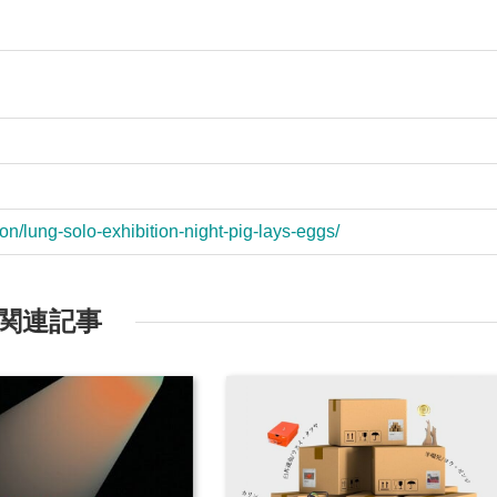
on/lung-solo-exhibition-night-pig-lays-eggs/
関連記事