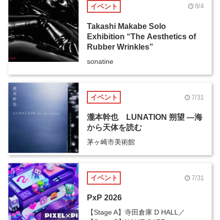
イベント
8/4
Takashi Makabe Solo
Exhibition “The Aesthetics of
Rubber Wrinkles”
sonatine
イベント
7/31
瀧本幹也 LUNATION 朔望 ―海
から天体を読む
茅ヶ崎市美術館
イベント
7/31
PxP 2026
【Stage A】寺田倉庫 D HALL／