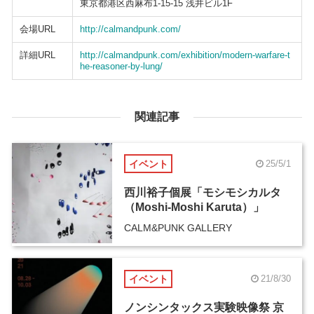
東京都港区西麻布1-15-15 浅井ビル1F
会場URL
http://calmandpunk.com/
詳細URL
http://calmandpunk.com/exhibition/modern-warfare-t
he-reasoner-by-lung/
関連記事
イベント
25/5/1
西川裕子個展「モシモシカルタ
（Moshi-Moshi Karuta）」
CALM&PUNK GALLERY
イベント
21/8/30
ノンシンタックス実験映像祭 京