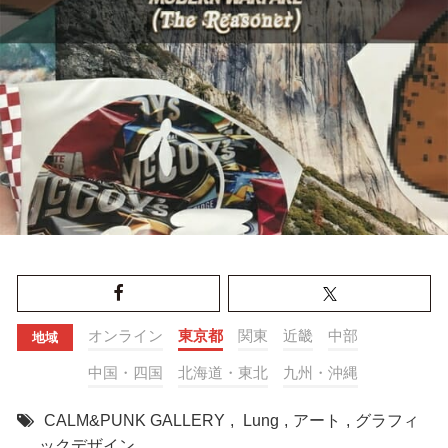
オンライン
東京都
関東
近畿
中部
地域
中国・四国
北海道・東北
九州・沖縄
CALM&PUNK GALLERY
,
Lung
,
アート
,
グラフィ
ックデザイン