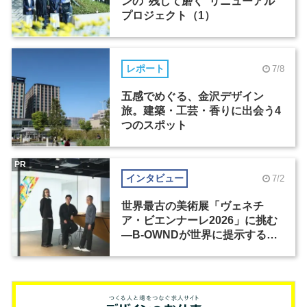
ンの“残して磨く”リニューアル
プロジェクト（1）
レポート
7/8
五感でめぐる、金沢デザイン
旅。建築・工芸・香りに出会う4
つのスポット
PR
インタビュー
7/2
世界最古の美術展「ヴェネチ
ア・ビエンナーレ2026」に挑む
―B-OWNDが世界に提示する美
の基準とは？（前編）