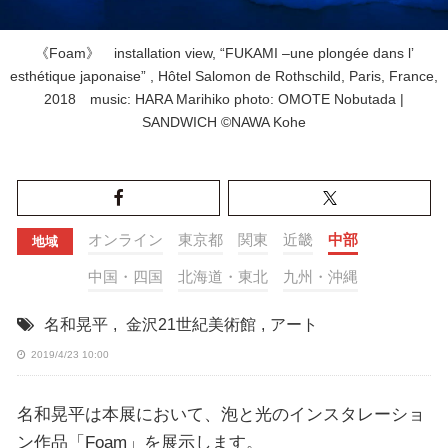
《Foam》 installation view, “FUKAMI ‒une plongée dans lʼ
esthétique japonaise” , Hôtel Salomon de Rothschild, Paris, France,
2018 music: HARA Marihiko photo: OMOTE Nobutada |
SANDWICH ©NAWA Kohe
オンライン
東京都
関東
近畿
中部
地域
中国・四国
北海道・東北
九州・沖縄
名和晃平
,
金沢21世紀美術館
,
アート
2019/4/23 10:00
名和晃平は本展において、泡と光のインスタレーショ
ン作品「Foam」を展示します。