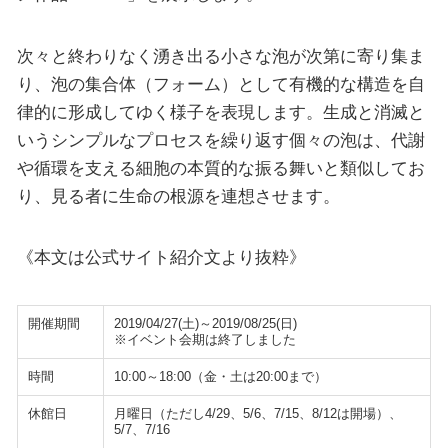
次々と終わりなく湧き出る小さな泡が次第に寄り集ま
り、泡の集合体（フォーム）として有機的な構造を自
律的に形成してゆく様子を表現します。生成と消滅と
いうシンプルなプロセスを繰り返す個々の泡は、代謝
や循環を支える細胞の本質的な振る舞いと類似してお
り、見る者に生命の根源を連想させます。
《本文は公式サイト紹介文より抜粋》
開催期間
2019/04/27(土)～2019/08/25(日)
※イベント会期は終了しました
時間
10:00～18:00（金・土は20:00まで）
休館日
月曜日（ただし4/29、5/6、7/15、8/12は開場）、
5/7、7/16