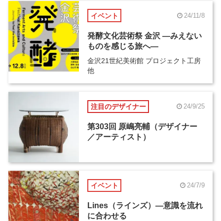
イベント
24/11/8
発酵文化芸術祭 金沢 ―みえない
ものを感じる旅へ―
金沢21世紀美術館 プロジェクト工房
他
注目のデザイナー
24/9/25
第303回 原嶋亮輔（デザイナー
／アーティスト）
イベント
24/7/9
Lines（ラインズ）―意識を流れ
に合わせる