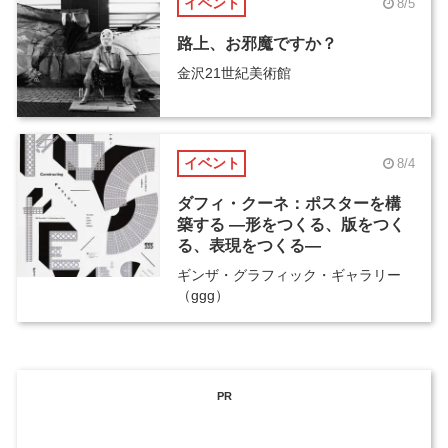
イベント
8/5
路上、お邪魔ですか？
金沢21世紀美術館
イベント
8/4
ダフィ・クーネ：ポスターを構
築する ―形をつくる、版をつく
る、表現をつくる―
ギンザ・グラフィック・ギャラリー
（ggg）
PR