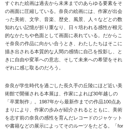
すぐれた絵画は過去から未来までのあらゆる要素をそ
の画面に圧縮している。奈良の絵画には、作家が出会
った美術、文学、音楽、歴史、風景、人々などとの数
知れない記憶が折り重なり、日々培われる感性が根元
的なかたちや色面として画面に表れている。だからこ
そ奈良の作品に向かい合うとき、わたしたちはそこに
描き出される本質的な人間の感情に自己を投影し、と
きに自由や変革への意志、そして未来への希望をそれ
ぞれに感じ取るのだろう。
奈良が学生時代を過ごした長久手の丘陵にほど近い美
術館で開催される本展は、作家によれば30年越しの
「卒業制作」。1987年から最新作までの作品100点あ
まりにより、作家の歩みが紹介されるとともに、美術
を志す前の奈良の感性を育んだレコードのジャケット
や書籍などの展示によってそのルーツをたどる。「for