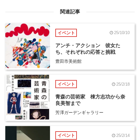
関連記事
イベント
25/10/10
アンチ・アクション 彼女た
ち、それぞれの応答と挑戦
豊田市美術館
イベント
25/2/18
青森の芸術家 棟方志功から奈
良美智まで
芳澤ガーデンギャラリー
イベント
25/2/14