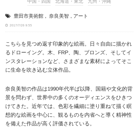
中国・四国
北海道・東北
九州・沖縄
豊田市美術館
,
奈良美智
,
アート
2017/7/26 9:55
こちらを見つめ返す印象的な絵画。日々自由に描かれ
るドローイング。木、FRP、陶、ブロンズ、そしてイ
ンスタレーションなど、さまざまな素材によってそこ
に生命を吹き込む立体作品。
奈良美智の作品は1990年代半ば以降、国籍や文化的背
景を問わず、世界中の多くのオーディエンスをひきつ
けてきた。近年では、色彩を繊細に塗り重ねて描く瞑
想的な絵画を中心に、観るものを内省へと導く精神性
を備えた作品が高く評価されている。