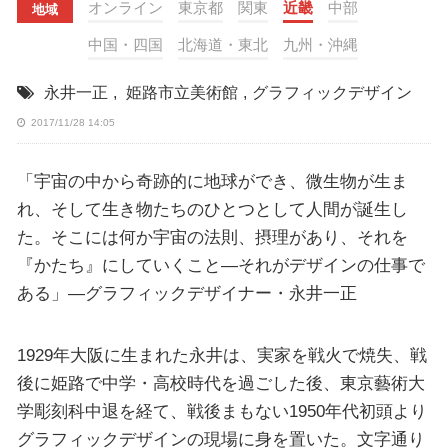
オンライン
東京都
関東
近畿
中部
地域
中国・四国
北海道・東北
九州・沖縄
永井一正
,
姫路市立美術館
,
グラフィックデザイン
2017/11/28 14:05
「宇宙の中から奇跡的に地球ができ、微生物が生ま
れ、そして生き物たちのひとつとして人間が誕生し
た。そこには何か宇宙の法則、摂理があり、それを
『かたち』にしていくこと—それがデザインの仕事で
ある」—グラフィックデザイナー・永井一正
1929年大阪に生まれた永井は、実家を戦火で焼失、戦
後に姫路で中学・高校時代を過ごした後、東京藝術大
学彫刻科中退を経て、戦後まもない1950年代初頭より
グラフィックデザインの現場に身を置いた。文字通り