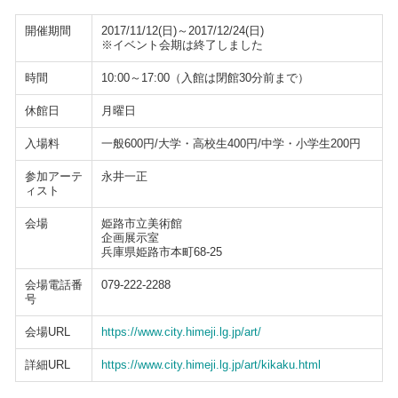
開催期間
2017/11/12(日)～2017/12/24(日)
※イベント会期は終了しました
時間
10:00～17:00（入館は閉館30分前まで）
休館日
月曜日
入場料
一般600円/大学・高校生400円/中学・小学生200円
参加アーテ
永井一正
ィスト
会場
姫路市立美術館
企画展示室
兵庫県姫路市本町68-25
会場電話番
079-222-2288
号
会場URL
https://www.city.himeji.lg.jp/art/
詳細URL
https://www.city.himeji.lg.jp/art/kikaku.html