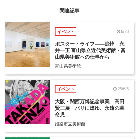
関連記事
イベント
5/28
ポスター・ライフ――追悼 永
井一正 富山県立近代美術館・富
山県美術館への仕事から
富山県美術館
イベント
25/6/5
大阪・関西万博記念事業 髙田
賢三展 パリに燃ゆ、永遠の革
命児
姫路市立美術館