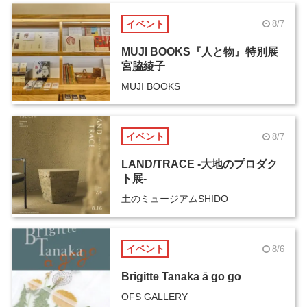
イベント
8/7
MUJI BOOKS『人と物』特別展
宮脇綾子
MUJI BOOKS
イベント
8/7
LAND/TRACE -大地のプロダク
ト展-
土のミュージアムSHIDO
イベント
8/6
Brigitte Tanaka ā go go
OFS GALLERY