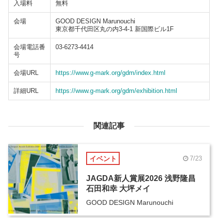
入場料
無料
会場
GOOD DESIGN Marunouchi
東京都千代田区丸の内3-4-1 新国際ビル1F
会場電話番
03-6273-4414
号
会場URL
https://www.g-mark.org/gdm/index.html
詳細URL
https://www.g-mark.org/gdm/exhibition.html
関連記事
イベント
7/23
JAGDA新人賞展2026 浅野隆昌
石田和幸 大坪メイ
GOOD DESIGN Marunouchi