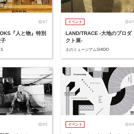
8/7
8/
イベント
BOOKS『人と物』特別
LAND/TRACE -大地のプロダ
綾子
クト展-
KS
土のミュージアムSHIDO
8/5
8/
イベント