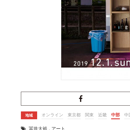
オンライン
東京都
関東
近畿
中部
中
地域
冨井大裕
,
アート