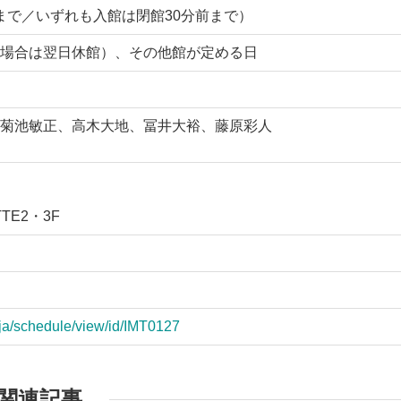
0:00まで／いずれも入館は閉館30分前まで）
場合は翌日休館）、その他館が定める日
菊池敏正、高木大地、冨井大裕、藤原彩人
TE2・3F
/ja/schedule/view/id/IMT0127
関連記事