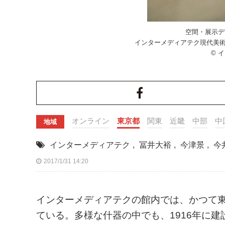
空間・展示デザイ
インターメディアテク現代美術
© 
オンライン
東京都
関東
近畿
中部
中
地域
インターメディアテク
,
冨井大裕
,
今津景
,
今
2017/1/31 14:20
インターメディアテクの館内では、かつて
ている。多様な什器の中でも、1916年に