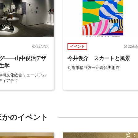
22/6/24
22/6/
イベント
グ――山中俊治デザ
今井俊介 スカートと風景
生学
丸亀市猪熊弦一郎現代美術館
学術文化総合ミュージアム
ディアテク
ほかのイベント