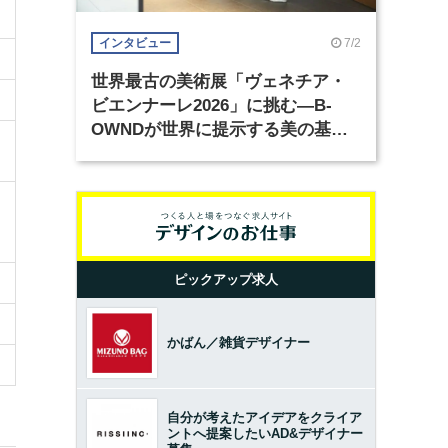
7/2
インタビュー
世界最古の美術展「ヴェネチア・
ビエンナーレ2026」に挑む―B-
OWNDが世界に提示する美の基準
とは？（前編）
ピックアップ求人
かばん／雑貨デザイナー
自分が考えたアイデアをクライア
ントへ提案したいAD&デザイナー