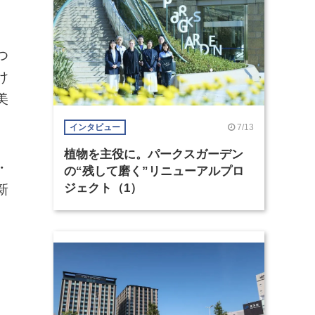
つ
け
美
7/13
インタビュー
植物を主役に。パークスガーデン
・
の“残して磨く”リニューアルプロ
ジェクト（1）
新