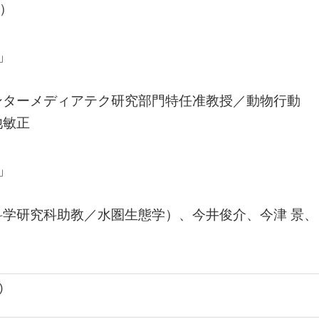
定）
」
ンターメディアテク研究部門特任准教授／動物行動
池敏正
」
学研究科助教／水圏生態学）、今井俊介、今津 景、
)