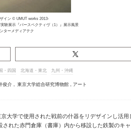
ン © UMUT works 2013-
実験展示『パースペクティヴ（1）』展示風景
インターメディアテク
国・四国
北海道・東北
九州・沖縄
井俊介
,
東京大学総合研究博物館
,
アート
東京大学で使用された戦前の什器をリデザインし活用
建設された赤門倉庫（書庫）内から移設した鉄製のキャ