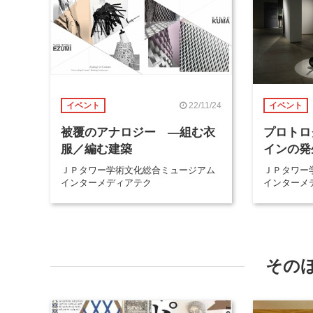
22/11/24
イベント
イベント
被覆のアナロジー ―組む衣
プロトロ
服／編む建築
インの発
ＪＰタワー学術文化総合ミュージアム
ＪＰタワー
インターメディアテク
インターメ
その