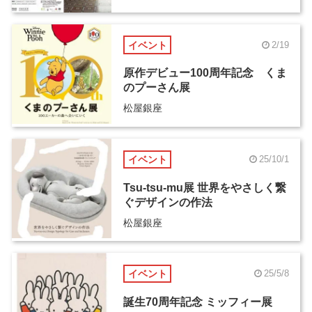
イベント
2/19
原作デビュー100周年記念 くま
のプーさん展
松屋銀座
イベント
25/10/1
Tsu-tsu-mu展 世界をやさしく繋
ぐデザインの作法
松屋銀座
イベント
25/5/8
誕生70周年記念 ミッフィー展