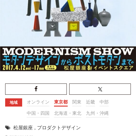
オンライン
東京都
関東
近畿
中部
地域
中国・四国
北海道・東北
九州・沖縄
松屋銀座
,
プロダクトデザイン