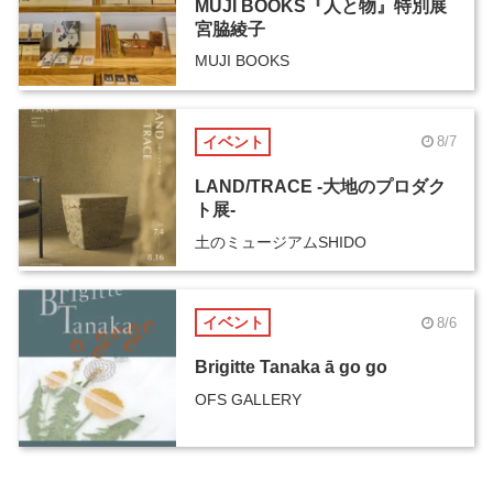
MUJI BOOKS『人と物』特別展
宮脇綾子
MUJI BOOKS
イベント
8/7
LAND/TRACE -大地のプロダク
ト展-
土のミュージアムSHIDO
イベント
8/6
Brigitte Tanaka ā go go
OFS GALLERY