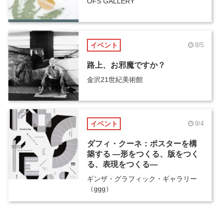
OFS GALLERY
イベント
8/5
路上、お邪魔ですか？
金沢21世紀美術館
イベント
8/4
ダフィ・クーネ：ポスターを構
築する ―形をつくる、版をつく
る、表現をつくる―
ギンザ・グラフィック・ギャラリー
（ggg）