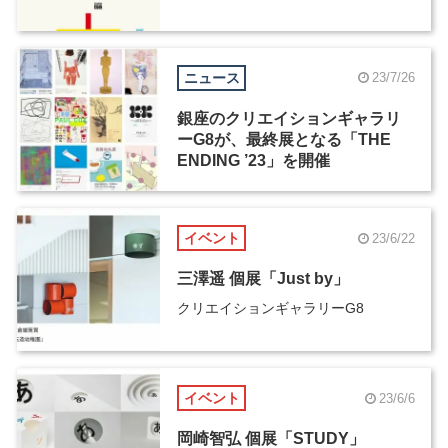
ニュース
23/7/26
銀座のクリエイションギャラリ
ーG8が、最終展となる「THE
ENDING ’23」を開催
イベント
23/6/22
三澤遥 個展「Just by」
クリエイションギャラリーG8
イベント
23/6/6
岡崎智弘 個展「STUDY」