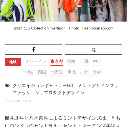
2014 S/S Collection “vertigo” Photo: Fashionsnap.com
オンライン
東京都
関東
近畿
中部
地域
中国・四国
北海道・東北
九州・沖縄
クリエイションギャラリーG8
,
ミントデザインズ
,
ファッション
,
プロダクトデザイン
2017/1/10 10:55
勝井北斗と八木奈央によるミントデザインズは、とも
にロンドンのセントラル・セント・マーチンズ美術大