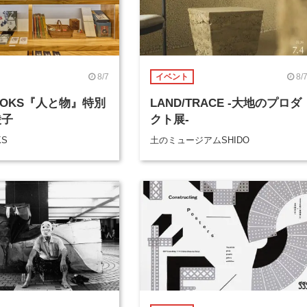
8/7
8/
イベント
BOOKS『人と物』特別
LAND/TRACE -大地のプロダ
綾子
クト展-
KS
土のミュージアムSHIDO