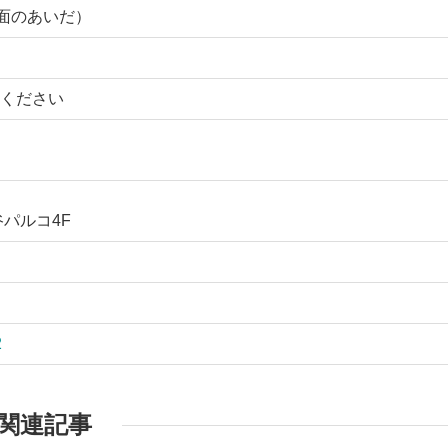
降当面のあいだ）
ください
谷パルコ4F
2
関連記事