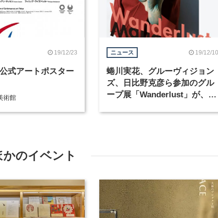
19/12/23
19/12/1
ニュース
20公式アートポスター
蜷川実花、グルーヴィジョン
ズ、日比野克彦ら参加のグル
ープ展「Wanderlust」が、12
美術館
月20日よりPARCO MUSEUM
TOKYOで開催
ほかのイベント