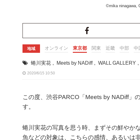
©mika ninagawa, C
オンライン
東京都
関東
近畿
中部
中
地域
蜷川実花
,
Meets by NADiff
,
WALL GALLERY
,
2020/6/15 10:50
この度、渋谷PARCO「Meets by NADi
す。
蜷川実花の写真を思う時、まずその鮮やか
魚などの対象は、こちらの感情、あるいは