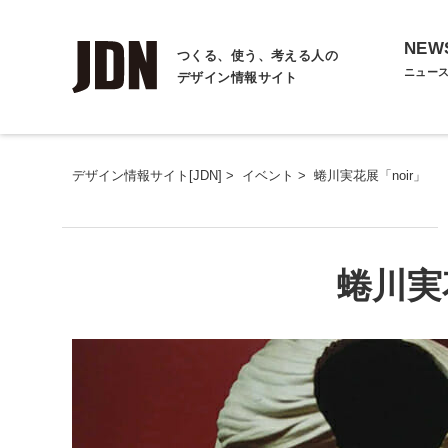
NEW
つくる、使う、考える人の
ニュー
デザイン情報サイト
デザイン情報サイト[JDN]
>
イベント
>
蜷川実花展「noir」
蜷川実