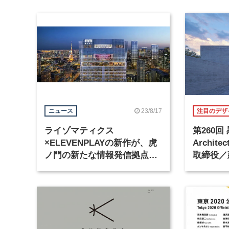
23/8/17
ニュース
注目のデザ
ライゾマティクス
第260回
×ELEVENPLAYの新作が、虎
Architec
ノ門の新たな情報発信拠点
取締役／
「TOKYO NODE」で10月6日
から公開