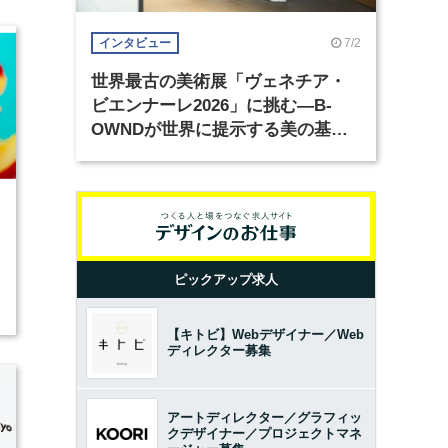
7/2
インタビュー
世界最古の美術展「ヴェネチア・
ビエンナーレ2026」に挑む―B-
OWNDが世界に提示する美の基準
とは？（前編）
7
ピックアップ求人
【キトビ】Webデザイナー／Web
ディレクター募集
アートディレクター／グラフィッ
クデザイナー／プロジェクトマネ