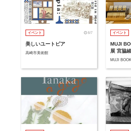
8/7
イベント
イベント
美しいユートピア
MUJI 
展 宮脇
高崎市美術館
MUJI BOO