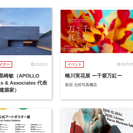
21/1/13
20/7/2
イナー
イベント
 黒崎敏（APOLLO
蜷川実花展 ー千紫万紅ー
ts & Associates 代表
新宿 北村写真機店
建築家）