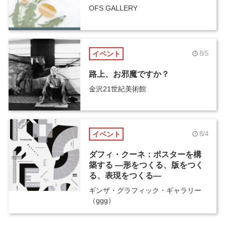
OFS GALLERY
イベント
8/5
路上、お邪魔ですか？
金沢21世紀美術館
イベント
8/4
ダフィ・クーネ：ポスターを構
築する ―形をつくる、版をつく
る、表現をつくる―
ギンザ・グラフィック・ギャラリー
（ggg）