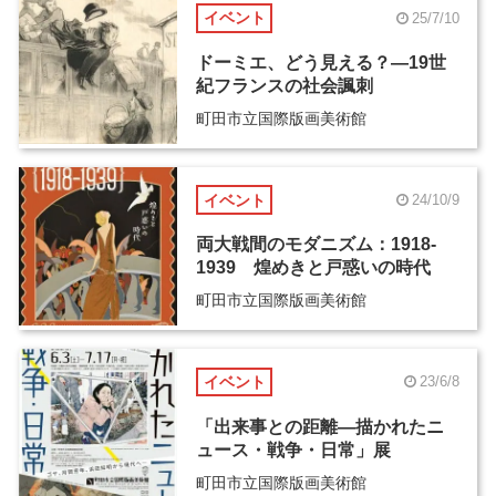
イベント
25/7/10
ドーミエ、どう見える？―19世
紀フランスの社会諷刺
町田市立国際版画美術館
イベント
24/10/9
両大戦間のモダニズム：1918-
1939 煌めきと戸惑いの時代
町田市立国際版画美術館
イベント
23/6/8
「出来事との距離―描かれたニ
ュース・戦争・日常」展
町田市立国際版画美術館