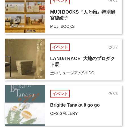
イベント
8/7
MUJI BOOKS『人と物』特別展
宮脇綾子
MUJI BOOKS
イベント
8/7
LAND/TRACE -大地のプロダク
ト展-
土のミュージアムSHIDO
イベント
8/6
Brigitte Tanaka ā go go
OFS GALLERY