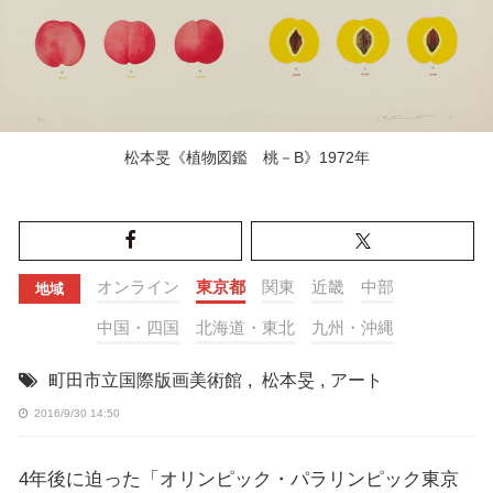
松本旻《植物図鑑 桃－B》1972年
オンライン
東京都
関東
近畿
中部
地域
中国・四国
北海道・東北
九州・沖縄
町田市立国際版画美術館
,
松本旻
,
アート
2016/9/30 14:50
4年後に迫った「オリンピック・パラリンピック東京