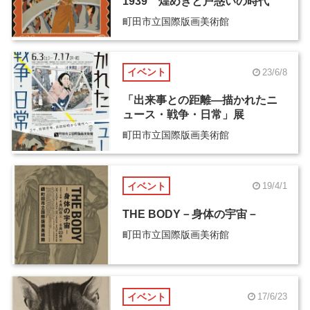
1939 煌めきと戸惑いの時代
町田市立国際版画美術館
イベント
23/6/8
「出来事との距離―描かれたニ
ュース・戦争・日常」展
町田市立国際版画美術館
イベント
19/4/1
THE BODY－身体の宇宙－
町田市立国際版画美術館
イベント
17/6/23