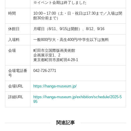
※イベント会期は終了しました
時間
10:00～17:00（土・日・祝日は17:30まで／入場は閉
館30分前まで）
休館日
月曜日（8/11、9/15は開館）、8/12、9/16
入場料
一般800円/大・高生400円/中学生以下は無料
会場
町田市立国際版画美術館
企画展示室1、2
東京都町田市原町田4-28-1
会場電話番
042-726-2771
号
会場URL
https://hanga-museum.jp/
詳細URL
https://hanga-museum.jp/exhibition/schedule/2025-5
95
関連記事