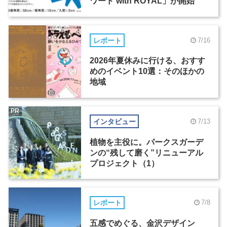
ワード with ROYAL」が開始
レポート
7/16
2026年夏休みに行ける、おすす
めのイベント10選：そのほかの
地域
PR
インタビュー
7/13
植物を主役に。パークスガーデ
ンの“残して磨く”リニューアル
プロジェクト（1）
レポート
7/8
五感でめぐる、金沢デザイン