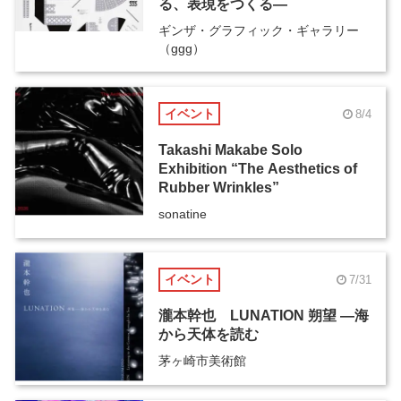
る、表現をつくる―
ギンザ・グラフィック・ギャラリー
（ggg）
イベント
8/4
Takashi Makabe Solo
Exhibition “The Aesthetics of
Rubber Wrinkles”
sonatine
イベント
7/31
瀧本幹也 LUNATION 朔望 ―海
から天体を読む
茅ヶ崎市美術館