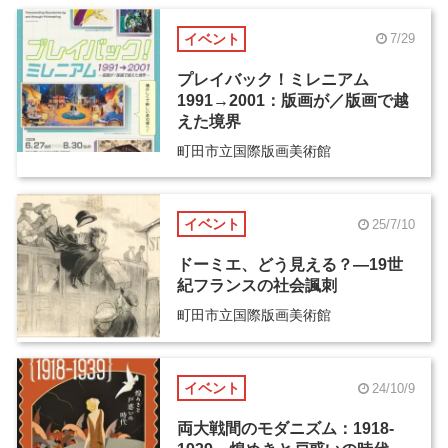
イベント
7/29
プレイバック！ミレニアム
1991→2001：版画が／版画で越
えた境界
町田市立国際版画美術館
イベント
25/7/10
ドーミエ、どう見える？―19世
紀フランスの社会諷刺
町田市立国際版画美術館
イベント
24/10/9
両大戦間のモダニズム：1918-