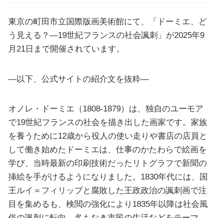
東京の町田市立国際版画美術館にて、「ドーミエ、ど
う見える？―19世紀フランスの社会諷刺」が2025年9
月21日まで開催されています。
—以下、公式サイトの紹介文を抜粋—
オノレ・ドーミエ（1808-1879）は、独自のユーモア
で19世紀フランスの社会を描き出した画家です。家族
を養うために12歳から役人の使い走りや書店の店員と
して働き始めたドーミエは、仕事のかたわらで絵画を
学び、当時最新の印刷技術だったリトグラフで新聞の
挿絵を手がけるようになりました。1830年代には、国
王ルイ＝フィリップと腐敗した王政政治の諷刺画で注
目を集めるも、検閲の強化により1835年以降は社会風
俗の諷刺に転向。名もなき市民の生活などをテーマ