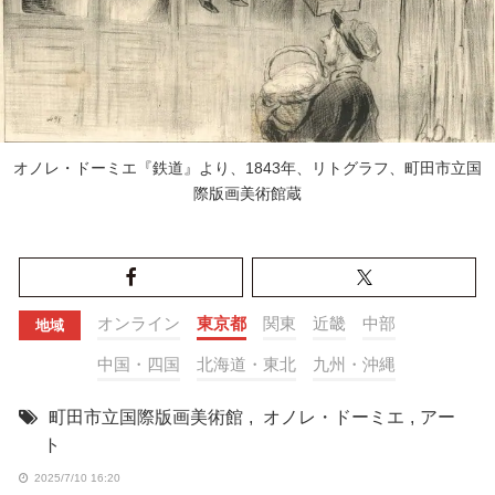
オノレ・ドーミエ『鉄道』より、1843年、リトグラフ、町田市立国
際版画美術館蔵
オンライン
東京都
関東
近畿
中部
地域
中国・四国
北海道・東北
九州・沖縄
町田市立国際版画美術館
,
オノレ・ドーミエ
,
アー
ト
2025/7/10 16:20