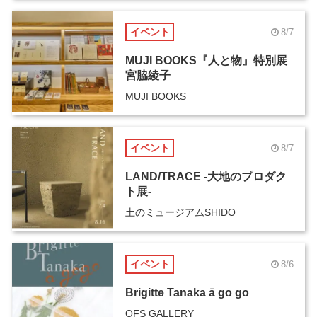
イベント
8/7
MUJI BOOKS『人と物』特別展
宮脇綾子
MUJI BOOKS
イベント
8/7
LAND/TRACE -大地のプロダク
ト展-
土のミュージアムSHIDO
イベント
8/6
Brigitte Tanaka ā go go
OFS GALLERY