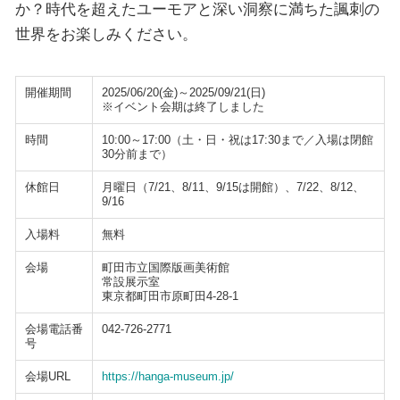
か？時代を超えたユーモアと深い洞察に満ちた諷刺の
世界をお楽しみください。
開催期間
2025/06/20(金)～2025/09/21(日)
※イベント会期は終了しました
時間
10:00～17:00（土・日・祝は17:30まで／入場は閉館
30分前まで）
休館日
月曜日（7/21、8/11、9/15は開館）、7/22、8/12、
9/16
入場料
無料
会場
町田市立国際版画美術館
常設展示室
東京都町田市原町田4-28-1
会場電話番
042-726-2771
号
会場URL
https://hanga-museum.jp/