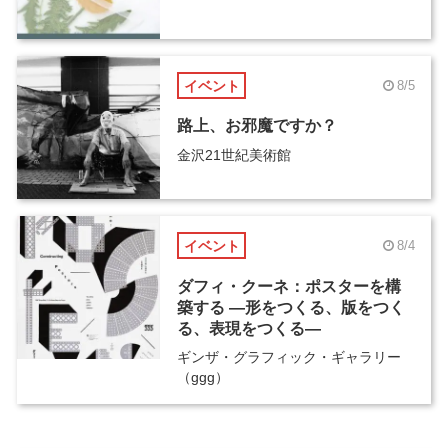
イベント
8/5
路上、お邪魔ですか？
金沢21世紀美術館
イベント
8/4
ダフィ・クーネ：ポスターを構
築する ―形をつくる、版をつく
る、表現をつくる―
ギンザ・グラフィック・ギャラリー
（ggg）