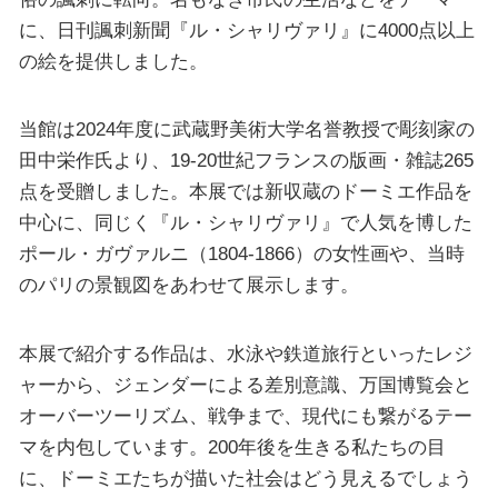
に、日刊諷刺新聞『ル・シャリヴァリ』に4000点以上
の絵を提供しました。
当館は2024年度に武蔵野美術大学名誉教授で彫刻家の
田中栄作氏より、19-20世紀フランスの版画・雑誌265
点を受贈しました。本展では新収蔵のドーミエ作品を
中心に、同じく『ル・シャリヴァリ』で人気を博した
ポール・ガヴァルニ（1804-1866）の女性画や、当時
のパリの景観図をあわせて展示します。
本展で紹介する作品は、水泳や鉄道旅行といったレジ
ャーから、ジェンダーによる差別意識、万国博覧会と
オーバーツーリズム、戦争まで、現代にも繋がるテー
マを内包しています。200年後を生きる私たちの目
に、ドーミエたちが描いた社会はどう見えるでしょう