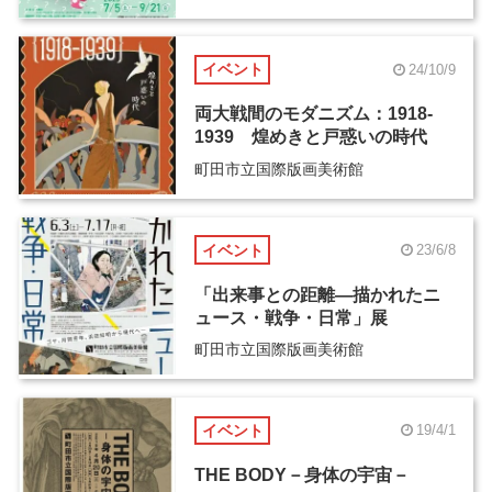
イベント
24/10/9
両大戦間のモダニズム：1918-
1939 煌めきと戸惑いの時代
町田市立国際版画美術館
イベント
23/6/8
「出来事との距離―描かれたニ
ュース・戦争・日常」展
町田市立国際版画美術館
イベント
19/4/1
THE BODY－身体の宇宙－