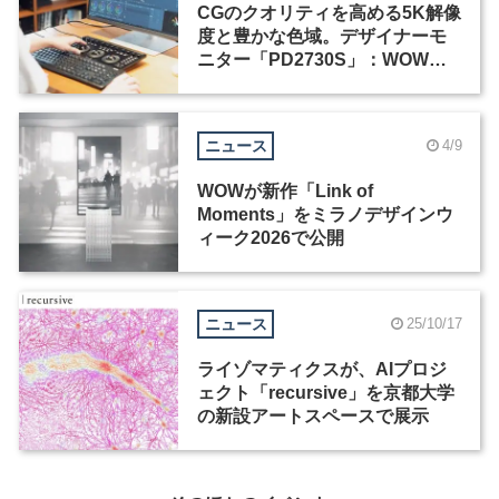
CGのクオリティを高める5K解像
度と豊かな色域。デザイナーモ
ニター「PD2730S」：WOW塚
島建インタビュー（2）
ニュース
4/9
WOWが新作「Link of
Moments」をミラノデザインウ
ィーク2026で公開
ニュース
25/10/17
ライゾマティクスが、AIプロジ
ェクト「recursive」を京都大学
の新設アートスペースで展示