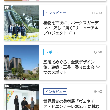
PR
インタビュー
7/13
植物を主役に。パークスガーデ
ンの“残して磨く”リニューアル
プロジェクト（1）
レポート
7/8
五感でめぐる、金沢デザイン
旅。建築・工芸・香りに出会う4
つのスポット
PR
インタビュー
7/2
世界最古の美術展「ヴェネチ
ア・ビエンナーレ2026」に挑む