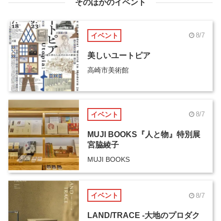
そのほかのイベント
イベント
8/7
美しいユートピア
高崎市美術館
イベント
8/7
MUJI BOOKS『人と物』特別展
宮脇綾子
MUJI BOOKS
イベント
8/7
LAND/TRACE -大地のプロダク