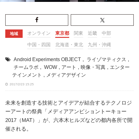
オンライン
東京都
関東
近畿
中部
地域
中国・四国
北海道・東北
九州・沖縄
Android Experiments OBJECT
,
ライゾマティクス
,
チームラボ
,
WOW
,
アート
,
映像・写真
,
エンター
テインメント
,
メディアデザイン
2017/2/23 15:25
未来を創造する技術とアイデアが結合するテクノロジ
ーアートの祭典「メディアアンビショントーキョー
2017（MAT）」が、六本木ヒルズなどの都内各所で開
催される。