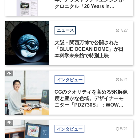
クロニクル「20 Years in
Motion」を公開
ニュース
7/27
大阪・関西万博で公開された
「BLUE OCEAN DOME」が日
本科学未来館で特別上映
PR
インタビュー
5/21
CGのクオリティを高める5K解像
度と豊かな色域。デザイナーモ
ニター「PD2730S」：WOW塚
島建インタビュー（1）
PR
インタビュー
5/21