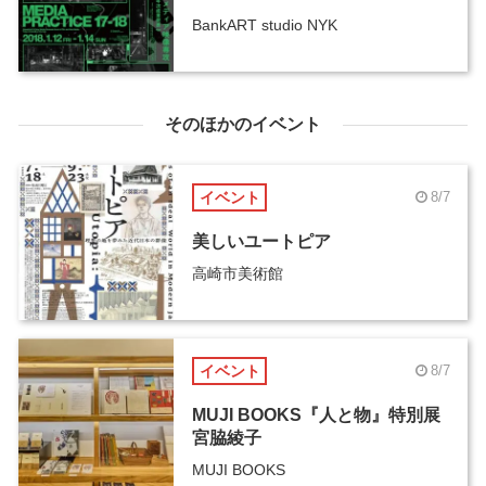
BankART studio NYK
そのほかのイベント
イベント
8/7
美しいユートピア
高崎市美術館
イベント
8/7
MUJI BOOKS『人と物』特別展
宮脇綾子
MUJI BOOKS