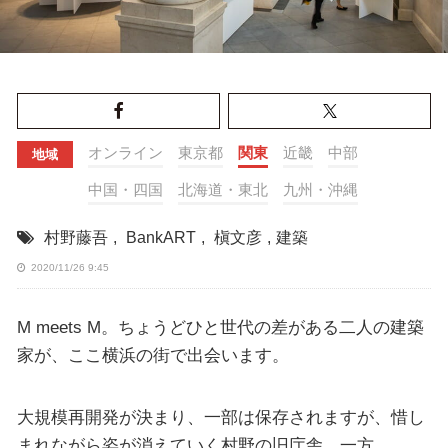
オンライン
東京都
関東
近畿
中部
地域
中国・四国
北海道・東北
九州・沖縄
村野藤吾
,
BankART
,
槇文彦
,
建築
2020/11/26 9:45
M meets M。ちょうどひと世代の差がある二人の建築
家が、ここ横浜の街で出会います。
大規模再開発が決まり、一部は保存されますが、惜し
まれながら姿が消えていく村野の旧庁舎。一方、