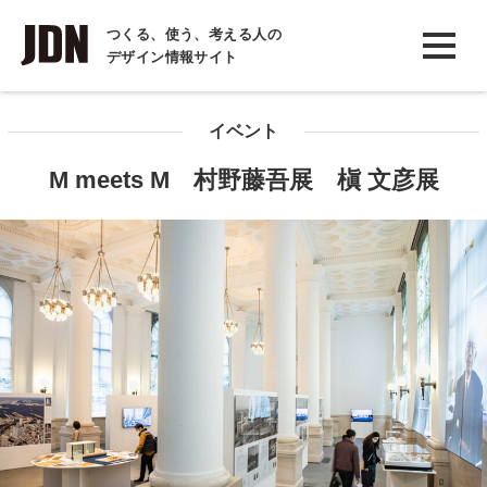
INTERVIEW
つくる、使う、考える人の
デザイン情報サイト
インタビュー
REPORT
イベント
レポート
M meets M 村野藤吾展 槇 文彦展
COLUMN
コラム