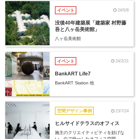
イベント
24/5/8
没後40年建築展「建築家 村野藤
吾と八ヶ岳美術館」
八ヶ岳美術館
イベント
24/2/21
BankART Life7
BankART Station 他
空間デザイン事例
23/7/24
ヒルサイドテラスのオフィス
施主のクリエイティビティを妨げな
い、白で統一したオフィス空間