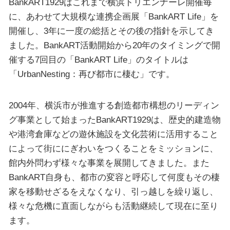
BankART1929はこれまで横浜トリエンナーレ開催毎
に、あわせて大規模な連携企画展「BankART Life」を
開催し、3年に一度の総括とその後の指針を示してき
ました。BankART活動開始から20年のタイミングで開
催する7回目の「BankART Life」のタイトルは
「UrbanNesting：再び都市に棲む」です。
2004年、横浜市が推進する創造都市構想のリーディン
グ事業として始まったBankART1929は、歴史的建造物
や港湾倉庫などの遊休施設を文化芸術に活用すること
によって街ににぎわいをつくることをミッションに、
館内外問わず様々な事業を展開してきました。また
BankART自身も、都市の変容と呼応して何度もその棲
家を移動せざるをえなくなり、引っ越しを繰り返し、
様々な危機に直面しながらも活動継続して現在に至り
ます。