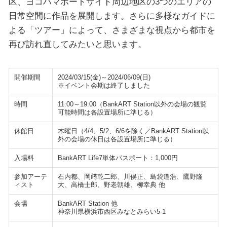
区、ヨコハマポートサイド周辺地区の3つのエリアの
日常空間に作品を展開します。さらに多様なガイドに
よる「ツアー」によって、さまざまな視点から都市を
再び訪れ直してみたいと思います。
開催期間
2024/03/15(金)～2024/06/09(日)
※イベント会期は終了しました
時間
11:00～19:00（BankART Station以外の会場の観覧
可能時間は各設置場所に準じる）
休館日
木曜日（4/4、5/2、6/6を除く／BankART Station以
外の会場の休日は各設置場所に準じる）
入場料
BankART Life7単体パスポート：1,000円
参加アーテ
石内都、岡﨑乾二郎、川俣正、島袋道浩、鷹野隆
ィスト
大、高橋士郎、野老朝雄、柳幸典 他
会場
BankART Station 他
神奈川県横浜市西区みなとみらい5-1