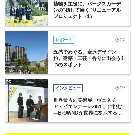
植物を主役に。パークスガーデ
ンの“残して磨く”リニューアル
プロジェクト（1）
レポート
7/8
五感でめぐる、金沢デザイン
旅。建築・工芸・香りに出会う4
つのスポット
PR
インタビュー
7/2
世界最古の美術展「ヴェネチ
ア・ビエンナーレ2026」に挑む
―B-OWNDが世界に提示する美
の基準とは？（前編）