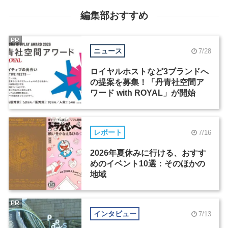
編集部おすすめ
PR
ニュース
7/28
ロイヤルホストなど3ブランドへ
の提案を募集！「丹青社空間ア
ワード with ROYAL」が開始
レポート
7/16
2026年夏休みに行ける、おすす
めのイベント10選：そのほかの
地域
PR
インタビュー
7/13