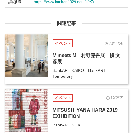
詳細URL
https://www.bankart1929.com/life7/
関連記事
イベント
20/11/26
M meets M 村野藤吾展 槇 文
彦展
BankART KAIKO、BankART
Temporary
イベント
19/2/25
MITSUSHI YANAIHARA 2019
EXHIBITION
BankART SILK