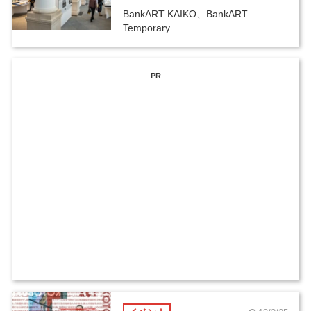
BankART KAIKO、BankART
Temporary
PR