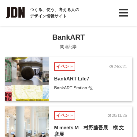
INTERVIEW
つくる、使う、考える人の
デザイン情報サイト
インタビュー
REPORT
BankART
レポート
関連記事
COLUMN
イベント
24/2/21
コラム
BankART Life7
BankART Station 他
イベント
20/11/26
M meets M 村野藤吾展 槇 文
彦展