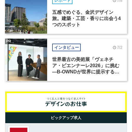
レポート
7/8
五感でめぐる、金沢デザイン
旅。建築・工芸・香りに出会う4
つのスポット
PR
インタビュー
7/2
世界最古の美術展「ヴェネチ
ア・ビエンナーレ2026」に挑む
―B-OWNDが世界に提示する美
の基準とは？（前編）
ピックアップ求人