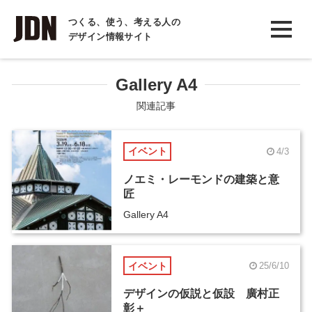
INTERVIEW
つくる、使う、考える人の
デザイン情報サイト
インタビュー
REPORT
Gallery A4
レポート
関連記事
COLUMN
イベント
4/3
コラム
ノエミ・レーモンドの建築と意
匠
Gallery A4
イベント
25/6/10
デザインの仮説と仮設 廣村正
彰＋