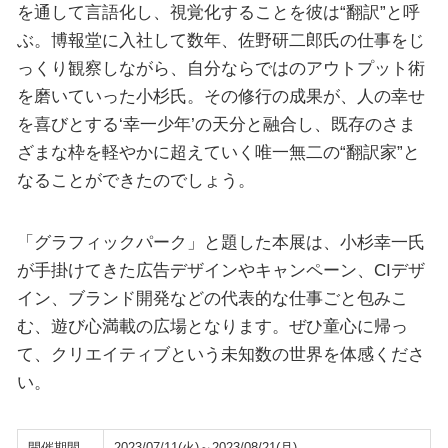
を通して言語化し、視覚化することを彼は“翻訳”と呼
ぶ。博報堂に入社して数年、佐野研二郎氏の仕事をじ
っくり観察しながら、自分ならではのアウトプット術
を磨いていった小杉氏。その修行の成果が、人の幸せ
を喜びとする‘幸一少年’の天分と融合し、既存のさま
ざまな枠を軽やかに超えていく唯一無二の“翻訳家”と
なることができたのでしょう。
「グラフィックパーク」と題した本展は、小杉幸一氏
が手掛けてきた広告デザインやキャンペーン、CIデザ
イン、ブランド開発などの代表的な仕事ごと包みこ
む、遊び心満載の広場となります。ぜひ童心に帰っ
て、クリエイティブという未知数の世界を体感くださ
い。
開催期間
2023/07/11(火)～2023/08/21(月)