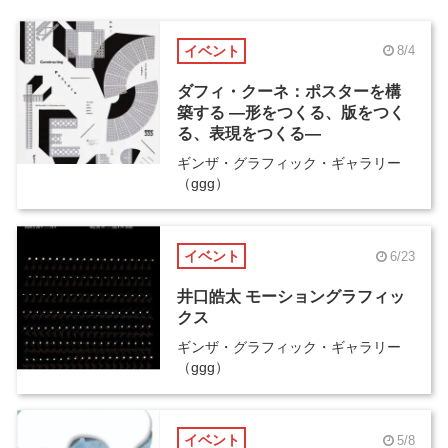
イベント
8/4
ダフィ・クーネ：ポスターを構
築する ―形をつくる、版をつく
る、表現をつくる―
ギンザ・グラフィック・ギャラリー
（ggg）
イベント
6/23
井口皓太 モーショングラフィッ
クス
ギンザ・グラフィック・ギャラリー
（ggg）
イベント
5/8