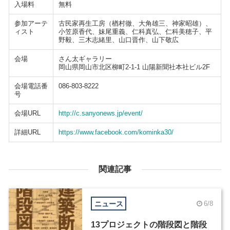
入場料
無料
参加アーテ
古民家再生工房（楢村徹、大角雄三、神家昭雄）、
ィスト
小笠原香代、妹尾重義、仁科真弘、仁科美穂子、平
野毅、三木志緒里、山口晋作、山下敬広
会場
さん太ギャラリー
岡山県岡山市北区柳町2-1-1 山陽新聞社本社ビル2F
会場電話番
086-803-8222
号
会場URL
http://c.sanyonews.jp/event/
詳細URL
https://www.facebook.com/kominka30/
関連記事
ニュース
6/8
13プロジェクトの階段図と階段