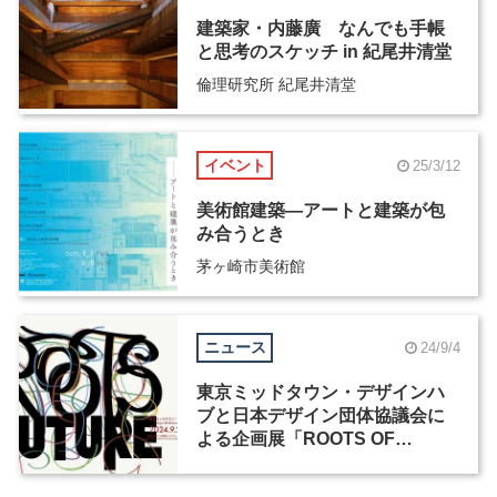
建築家・内藤廣 なんでも手帳
と思考のスケッチ in 紀尾井清堂
倫理研究所 紀尾井清堂
イベント
25/3/12
美術館建築―アートと建築が包
み合うとき
茅ヶ崎市美術館
ニュース
24/9/4
東京ミッドタウン・デザインハ
ブと日本デザイン団体協議会に
よる企画展「ROOTS OF
FUTURE 過去を探って、未来
を見つける」が開催