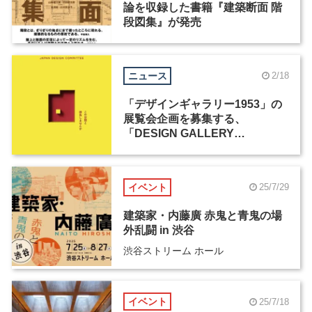
論を収録した書籍『建築断面 階
段図集』が発売
ニュース
2/18
「デザインギャラリー1953」の
展覧会企画を募集する、
「DESIGN GALLERY
AWARD」が開催
イベント
25/7/29
建築家・内藤廣 赤鬼と青鬼の場
外乱闘 in 渋谷
渋谷ストリーム ホール
イベント
25/7/18