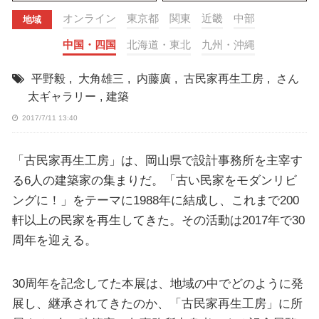
オンライン
東京都
関東
近畿
中部
地域
中国・四国
北海道・東北
九州・沖縄
平野毅
,
大角雄三
,
内藤廣
,
古民家再生工房
,
さん
太ギャラリー
,
建築
2017/7/11 13:40
「古民家再生工房」は、岡山県で設計事務所を主宰す
る6人の建築家の集まりだ。「古い民家をモダンリビ
ングに！」をテーマに1988年に結成し、これまで200
軒以上の民家を再生してきた。その活動は2017年で30
周年を迎える。
30周年を記念してた本展は、地域の中でどのように発
展し、継承されてきたのか、「古民家再生工房」に所