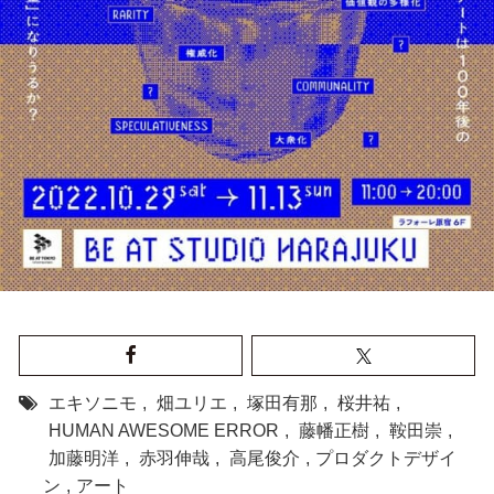
エキソニモ
,
畑ユリエ
,
塚田有那
,
桜井祐
,
HUMAN AWESOME ERROR
,
藤幡正樹
,
鞍田崇
,
加藤明洋
,
赤羽伸哉
,
高尾俊介
,
プロダクトデザイ
ン
,
アート