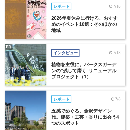
レポート
7/16
2026年夏休みに行ける、おすす
めのイベント10選：そのほかの
地域
PR
インタビュー
7/13
植物を主役に。パークスガーデ
ンの“残して磨く”リニューアル
プロジェクト（1）
レポート
7/8
五感でめぐる、金沢デザイン
旅。建築・工芸・香りに出会う4
つのスポット