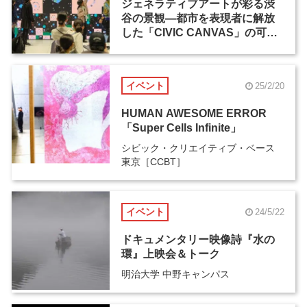
ジェネラティブアートが彩る渋
谷の景観―都市を表現者に解放
した「CIVIC CANVAS」の可能
性（2）
イベント
25/2/20
HUMAN AWESOME ERROR
「Super Cells Infinite」
シビック・クリエイティブ・ベース
東京［CCBT］
イベント
24/5/22
ドキュメンタリー映像詩『水の
環』上映会＆トーク
明治大学 中野キャンパス