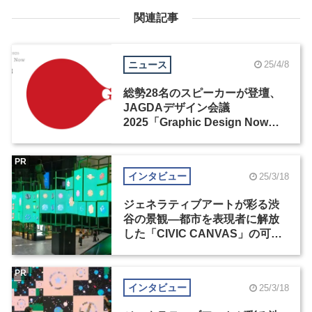
関連記事
ニュース
25/4/8
総勢28名のスピーカーが登壇、
JAGDAデザイン会議
2025「Graphic Design Now」
が開催
PR
インタビュー
25/3/18
ジェネラティブアートが彩る渋
谷の景観―都市を表現者に解放
した「CIVIC CANVAS」の可能
性（1）
PR
インタビュー
25/3/18