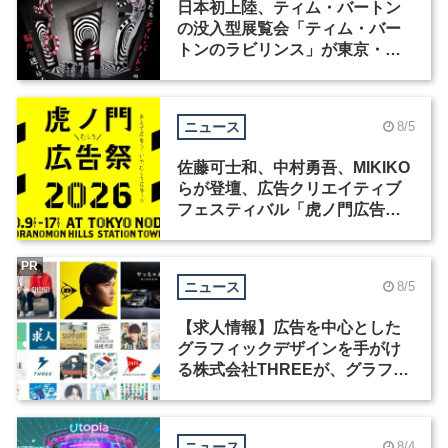
日本初上陸、ティム・バートン
の没入型展覧会「ティム・バー
トンのラビリンス」が東京・豊
洲で開催
ニュース
8/5
佐藤可士和、中村勇吾、MIKIKO
らが登壇、広告クリエイティブ
フェスティバル「虎ノ門広告
祭」の第2回が開催
PR
ニュース
8/5
【求人情報】広告を中心とした
グラフィックデザインを手がけ
る株式会社THREEが、グラフィ
ックデザイナーを募集
ニュース
8/4