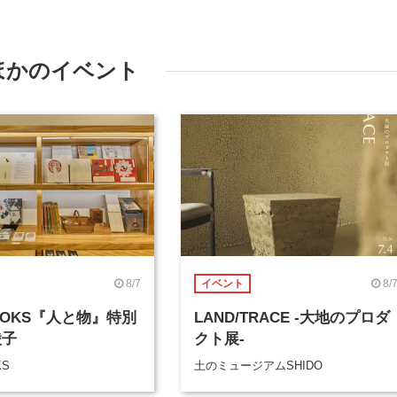
ほかのイベント
8/7
8/
イベント
BOOKS『人と物』特別
LAND/TRACE -大地のプロダ
綾子
クト展-
KS
土のミュージアムSHIDO