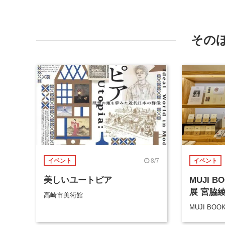
その
8/7
イベント
イベント
美しいユートピア
MUJI 
展 宮脇
高崎市美術館
MUJI BOO