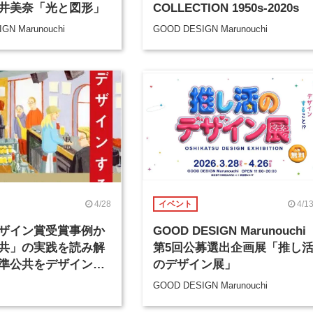
井美奈「光と図形」
COLLECTION 1950s-2020s
GN Marunouchi
GOOD DESIGN Marunouchi
4/28
4/1
イベント
ザイン賞受賞事例か
GOOD DESIGN Marunouchi
共」の実践を読み解
第5回公募選出企画展「推し
準公共をデザインす
のデザイン展」
売
GOOD DESIGN Marunouchi