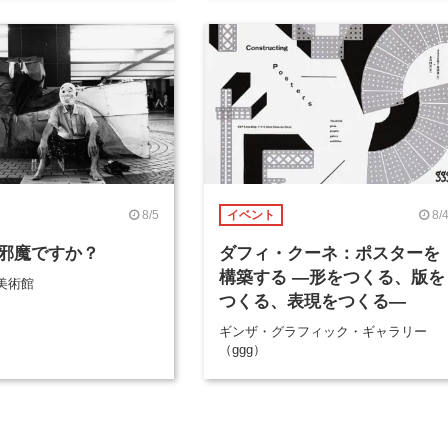
8/5
8/
イベント
邪魔ですか？
ダフィ・クーネ：ポスターを
構築する ―形をつくる、版を
美術館
つくる、表現をつくる―
ギンザ・グラフィック・ギャラリー
（ggg）