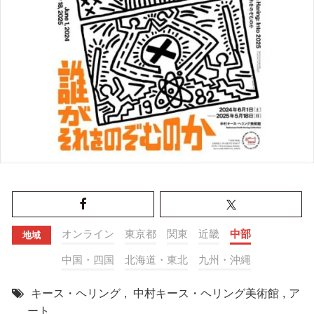
オンライン
東京都
関東
近畿
中部
地域
中国・四国
北海道・東北
九州・沖縄
キース・ヘリング
,
中村キース・ヘリング美術館
,
ア
ート