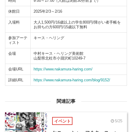
時間
9:00～17:00（入館は閉館30分前まで）
休館日
2025年2/3～2/16
入場料
大人1,500円/16歳以上の学生800円/障がい者手帳を
お持ちの方600円/15歳以下無料
参加アーテ
キース・ヘリング
ィスト
会場
中村キース・ヘリング美術館
山梨県北杜市小淵沢町10249-7
会場URL
https://www.nakamura-haring.com/
詳細URL
https://www.nakamura-haring.com/blog/9152/
関連記事
イベント
5/25