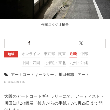
作家スタジオ風景
オンライン
東京都
関東
近畿
中部
地域
中国・四国
北海道・東北
九州・沖縄
アートコートギャラリー
,
川田知志
,
アート
2022/1/21 9:30
大阪のアートコートギャラリーにて、アーティスト・
川田知志の個展「彼方からの手紙」が3月26日まで開