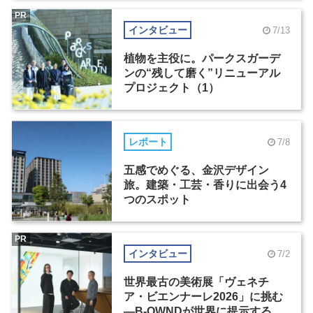
PR
インタビュー
7/13
植物を主役に。パークスガーデ
ンの“残して磨く”リニューアル
プロジェクト（1）
レポート
7/8
五感でめぐる、金沢デザイン
旅。建築・工芸・香りに出会う4
つのスポット
PR
インタビュー
7/2
世界最古の美術展「ヴェネチ
ア・ビエンナーレ2026」に挑む
―B-OWNDが世界に提示する美