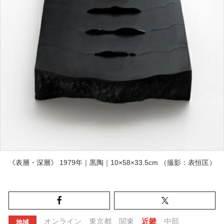
《表層・深層》 1979年｜黒陶｜10×58×33.5cm （撮影：表恒匡）
オンライン
東京都
関東
近畿
中部
地域