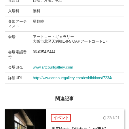
休館日
日曜、月曜、祝日
入場料
無料
参加アーテ
星野曉
ィスト
会場
アートコートギャラリー
大阪市北区天満橋1-8-5 OAPアートコート1Ｆ
会場電話番
06-6354-5444
号
会場URL
www.artcourtgallery.com
詳細URL
http://www.artcourtgallery.com/exhibitions/7234/
関連記事
イベント
22/1/21