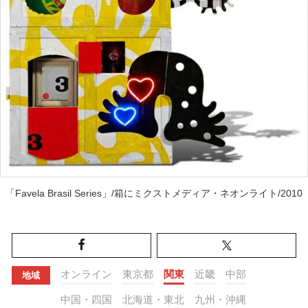
「Favela Brasil Series」/箱にミクストメディア・ネオンライト/2010
オンライン
東京都
関東
近畿
中部
地域
中国・四国
北海道・東北
九州・沖縄