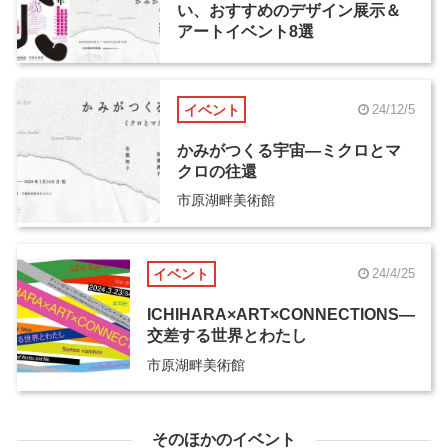
い、おすすめのデザイン展示＆
アートイベント8選
イベント
24/12/5
かみがつくる宇宙―ミクロとマ
クロの往還
市原湖畔美術館
イベント
24/4/25
ICHIHARA×ART×CONNECTIONS―
交差する世界とわたし
市原湖畔美術館
そのほかのイベント