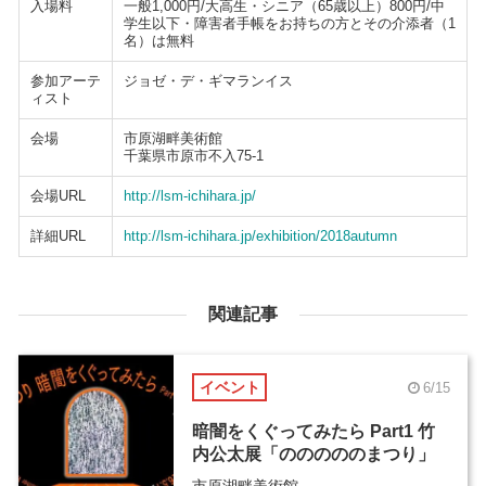
入場料
一般1,000円/大高生・シニア（65歳以上）800円/中
学生以下・障害者手帳をお持ちの方とその介添者（1
名）は無料
参加アーテ
ジョゼ・デ・ギマランイス
ィスト
会場
市原湖畔美術館
千葉県市原市不入75-1
会場URL
http://lsm-ichihara.jp/
詳細URL
http://lsm-ichihara.jp/exhibition/2018autumn
関連記事
イベント
6/15
暗闇をくぐってみたら Part1 竹
内公太展「のののののまつり」
市原湖畔美術館