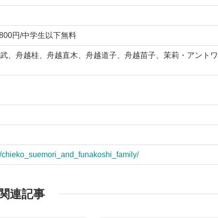
上800円/中学生以下無料
武、舟越桂、舟越直木、舟越道子、舟越苗子、茉莉・アントワ
ion/chieko_suemori_and_funakoshi_family/
関連記事