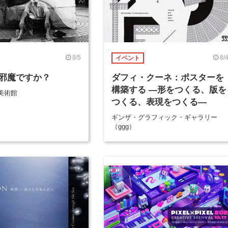
8/5
8/
イベント
邪魔ですか？
ダフィ・クーネ：ポスターを
構築する ―形をつくる、版を
美術館
つくる、表現をつくる―
ギンザ・グラフィック・ギャラリー
（ggg）