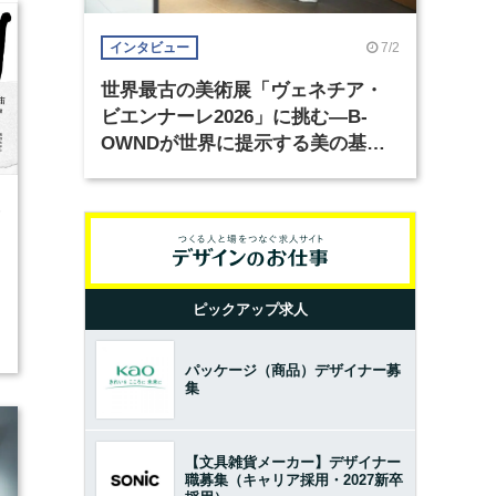
7/2
インタビュー
世界最古の美術展「ヴェネチア・
ビエンナーレ2026」に挑む―B-
OWNDが世界に提示する美の基準
とは？（前編）
6
ピックアップ求人
パッケージ（商品）デザイナー募
集
【文具雑貨メーカー】デザイナー
職募集（キャリア採用・2027新卒