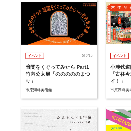
6/15
イベント
イベント
暗闇をくぐってみたら Part1
小湊鉄道
竹内公太展「のののののまつ
「古往今
り」
イ！」
市原湖畔美術館
市原湖畔美