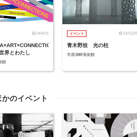
24/4/25
23/11/2
イベント
RA×ART×CONNECTIONS―
青木野枝 光の柱
世界とわたし
市原湖畔美術館
術館
ほかのイベント