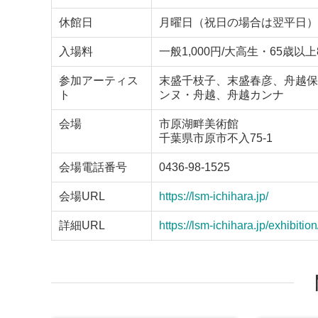
休館日
月曜日（祝日の場合は翌平日）
入場料
一般1,000円/大高生・65歳以
参加アーティス
末盛千枝子、末盛春彦、舟越保
ト
ンヌ・舟越、舟越カンナ
会場
市原湖畔美術館
千葉県市原市不入75-1
会場電話番号
0436-98-1525
会場URL
https://lsm-ichihara.jp/
詳細URL
https://lsm-ichihara.jp/exhibit