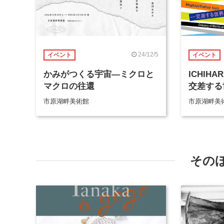
24/12/5
イベント
イベント
かみがつくる宇宙―ミクロと
ICHIHA
マクロの往還
交差する
市原湖畔美術館
市原湖畔美
その