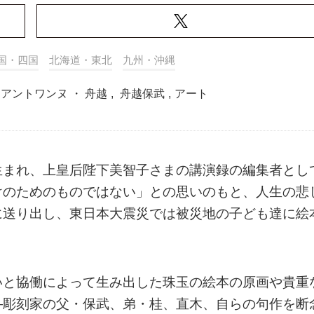
国・四国
北海道・東北
九州・沖縄
 アントワンヌ ・ 舟越
,
舟越保武
,
アート
生まれ、上皇后陛下美智子さまの講演録の編集者とし
けのためのものではない」との思いのもと、人生の悲
に送り出し、東日本大震災では被災地の子ども達に絵
いと協働によって生み出した珠玉の絵本の原画や貴重
―彫刻家の父・保武、弟・桂、直木、自らの句作を断