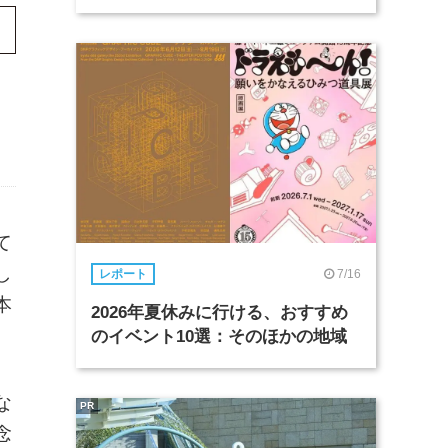
て
し
7/16
レポート
本
2026年夏休みに行ける、おすすめ
のイベント10選：そのほかの地域
な
PR
念