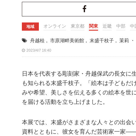
オンライン
東京都
関東
近畿
中部
中
地域
舟越桂
,
市原湖畔美術館
,
末盛千枝子
,
茉莉 ・
2023/4/7 16:40
日本を代表する彫刻家・舟越保武の長女に
も知られる末盛千枝子。「絵本は子どもだ
みや希望、美しさを伝える多くの絵本を世
を届ける活動を立ち上げました。
本展では、末盛がさまざまな人々との出会
資料とともに、彼女を育んだ芸術家一家―