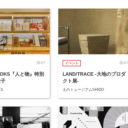
8/7
8/
イベント
BOOKS『人と物』特別
LAND/TRACE -大地のプロダ
綾子
クト展-
KS
土のミュージアムSHIDO