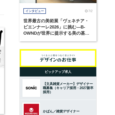
7/2
インタビュー
世界最古の美術展「ヴェネチア・
ビエンナーレ2026」に挑む―B-
OWNDが世界に提示する美の基準
とは？（前編）
ピックアップ求人
6
【文具雑貨メーカー】デザイナー
職募集（キャリア採用・2027新卒
採用）
かばん／雑貨デザイナー