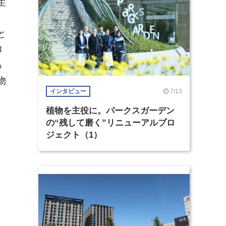
生
と
8
る
物
7/13
インタビュー
植物を主役に。パークスガーデン
の“残して磨く”リニューアルプロ
ジェクト（1）