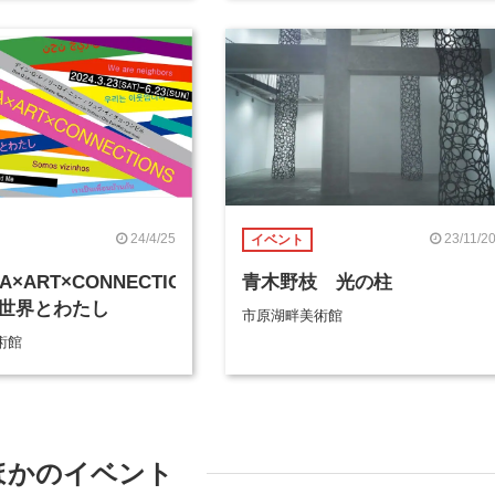
24/4/25
23/11/2
イベント
RA×ART×CONNECTIONS―
青木野枝 光の柱
世界とわたし
市原湖畔美術館
術館
ほかのイベント