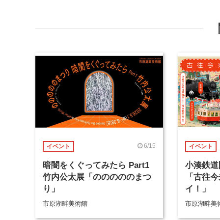
6/15
イベント
イベント
暗闇をくぐってみたら Part1
小湊鉄道
竹内公太展「のののののまつ
「古往今
り」
イ！」
市原湖畔美術館
市原湖畔美