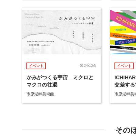
24/12/5
イベント
イベント
かみがつくる宇宙―ミクロと
ICHIHA
マクロの往還
交差する
市原湖畔美術館
市原湖畔美
その