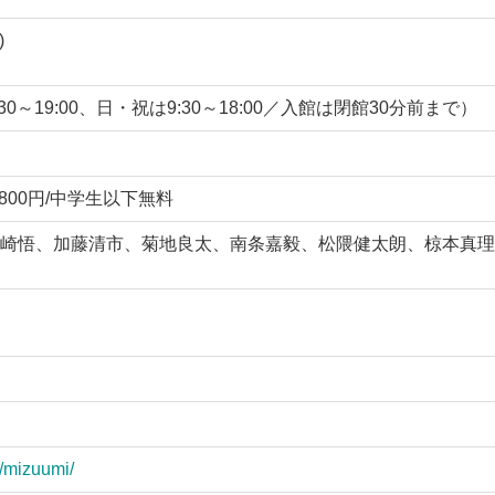
)
:30～19:00、日・祝は9:30～18:00／入館は閉館30分前まで）
上800円/中学生以下無料
崎悟、加藤清市、菊地良太、南条嘉毅、松隈健太朗、椋本真理
n/mizuumi/