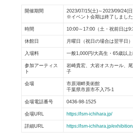
開催期間
2023/07/15(土)～2023/09/24(日
※イベント会期は終了しました
時間
10:00～17:00（土・祝前日は9
休館日
月曜日（祝日の場合は翌平日）
入場料
一般1,000円/大高生・65歳以
参加アーティス
岩崎貴宏、大岩オスカール、尾
ト
子
会場
市原湖畔美術館
千葉県市原市不入75-1
会場電話番号
0436-98-1525
会場URL
https://lsm-ichihara.jp/
詳細URL
https://lsm-ichihara.jp/exhibitio