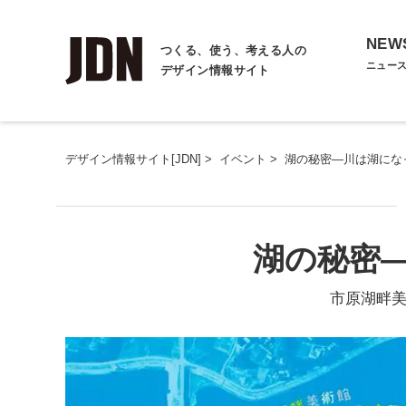
NEW
つくる、使う、考える人の
ニュー
デザイン情報サイト
デザイン情報サイト[JDN]
>
イベント
>
湖の秘密―川は湖にな
湖の秘密
市原湖畔美