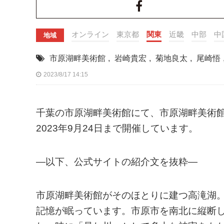
オンライン
東京都
関東
近畿
中部
中
地域
市原湖畔美術館
,
岩崎貴宏
,
菊地良太
,
尾崎悟
2023/8/17 14:15
千葉の市原湖畔美術館にて、市原湖畔美術館
2023年9月24日まで開催しています。
—以下、公式サイトの紹介文を抜粋—
市原湖畔美術館がそのほとりに建つ高滝湖。
記憶が眠っています。市原市を南北に縦断