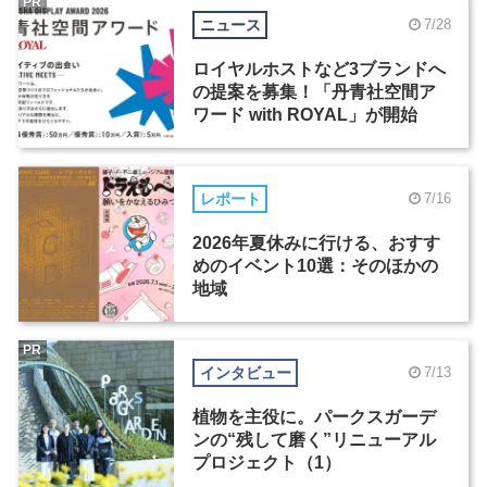
PR
ニュース
7/28
ロイヤルホストなど3ブランドへ
の提案を募集！「丹青社空間ア
ワード with ROYAL」が開始
レポート
7/16
2026年夏休みに行ける、おすす
めのイベント10選：そのほかの
地域
PR
インタビュー
7/13
植物を主役に。パークスガーデ
ンの“残して磨く”リニューアル
プロジェクト（1）