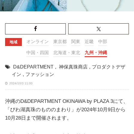
オンライン
東京都
関東
近畿
中部
地域
中国・四国
北海道・東北
九州・沖縄
D&DEPARTMENT
,
神保真珠商店
,
プロダクトデザ
イン
,
ファッション
2024/10/3 11:00
沖縄のD&DEPARTMENT OKINAWA by PLAZA 3にて、
「びわ湖真珠のもののまわり」が2024年10月9日から
10月28日まで開催されます。