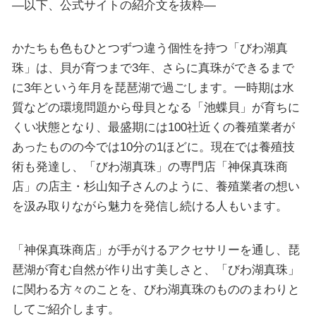
—以下、公式サイトの紹介文を抜粋—
かたちも色もひとつずつ違う個性を持つ「びわ湖真
珠」は、貝が育つまで3年、さらに真珠ができるまで
に3年という年月を琵琶湖で過ごします。一時期は水
質などの環境問題から母貝となる「池蝶貝」が育ちに
くい状態となり、最盛期には100社近くの養殖業者が
あったものの今では10分の1ほどに。現在では養殖技
術も発達し、「びわ湖真珠」の専門店「神保真珠商
店」の店主・杉山知子さんのように、養殖業者の想い
を汲み取りながら魅力を発信し続ける人もいます。
「神保真珠商店」が手がけるアクセサリーを通し、琵
琶湖が育む自然が作り出す美しさと、「びわ湖真珠」
に関わる方々のことを、びわ湖真珠のもののまわりと
してご紹介します。