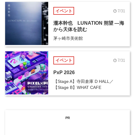
イベント
7/31
瀧本幹也 LUNATION 朔望 ―海
から天体を読む
茅ヶ崎市美術館
イベント
7/31
PxP 2026
【Stage A】寺田倉庫 D HALL／
【Stage B】WHAT CAFE
PR