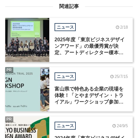
関連記事
ニュース
2/18
2025年度「東京ビジネスデザイ
ンアワード」の最優秀賞が決
定、アートディレクター榎本清
孝の提案が受賞
PR
ニュース
25/7/15
富山県で特色ある企業の現場を
体験！「とやまデザイン・トラ
イアル」ワークショップ参加者
（学生・社会人）を募集中
PR
ニュース
24/9/5