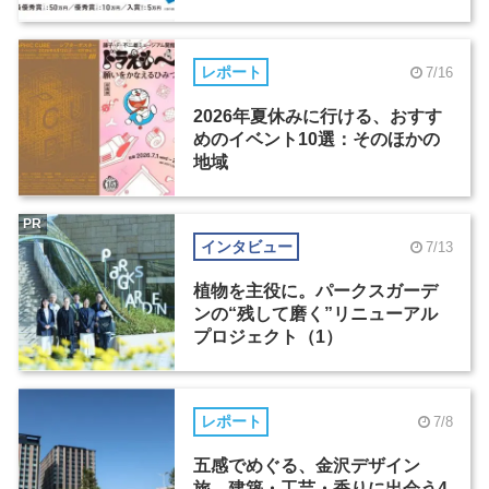
レポート
7/16
2026年夏休みに行ける、おすす
めのイベント10選：そのほかの
地域
PR
インタビュー
7/13
植物を主役に。パークスガーデ
ンの“残して磨く”リニューアル
プロジェクト（1）
レポート
7/8
五感でめぐる、金沢デザイン
旅。建築・工芸・香りに出会う4