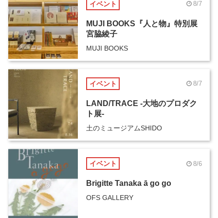
イベント
8/7
MUJI BOOKS『人と物』特別展
宮脇綾子
MUJI BOOKS
イベント
8/7
LAND/TRACE -大地のプロダク
ト展-
土のミュージアムSHIDO
イベント
8/6
Brigitte Tanaka ā go go
OFS GALLERY