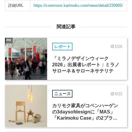
詳細URL
https://commons.karimoku.com/news/detail/230905/
関連記事
PR
レポート
5/26
「ミラノデザインウィーク
2026」出展者レポート：ミラノ
サローネ＆サローネサテリテ
ニュース
5/22
カリモク家具がコペンハーゲン
の3daysofdesignに「MAS」
「Karimoku Case」の2ブラン
ド出展