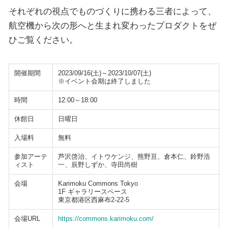
それぞれの視点でものづくりに携わる三者によって、
航空機から次の形へと生まれ変わったプロダクトをぜ
ひご覧ください。
開催期間
2023/09/16(土)～2023/10/07(土)
※イベント会期は終了しました
時間
12:00～18:00
休館日
日曜日
入場料
無料
参加アーテ
芦沢啓治、イトウケンジ、熊野亘、倉本仁、鈴野浩
ィスト
一、辰野しずか、寺田尚樹
会場
Karimoku Commons Tokyo
1F ギャラリースペース
東京都港区西麻布2-22-5
会場URL
https://commons.karimoku.com/