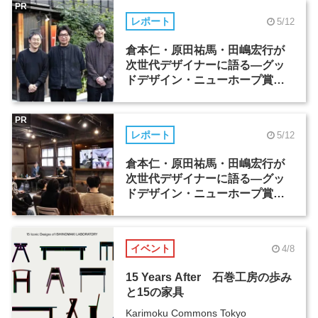
PR
レポート
5/12
倉本仁・原田祐馬・田嶋宏行が
次世代デザイナーに語る―グッ
ドデザイン・ニューホープ賞セ
ミナー（1）
PR
レポート
5/12
倉本仁・原田祐馬・田嶋宏行が
次世代デザイナーに語る―グッ
ドデザイン・ニューホープ賞セ
ミナー（2）
イベント
4/8
15 Years After 石巻工房の歩み
と15の家具
Karimoku Commons Tokyo